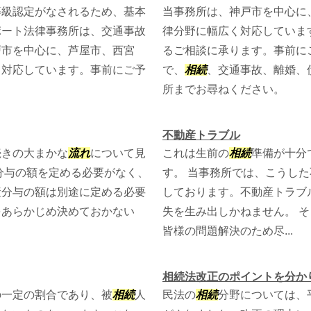
等級認定がなされるため、基本
当事務所は、神戸市を中心に
ポート法律事務所は、交通事故
律分野に幅広く対応していま
戸市を中心に、芦屋市、西宮
るご相談に承ります。事前に
く対応しています。事前にご予
で、
相続
、交通事故、離婚、
所までお尋ねください。
不動産トラブル
続きの大まかな
流れ
について見
これは生前の
相続
準備が十分
分与の額を定める必要がなく、
す。 当事務所では、こうし
産分与の額は別途に定める必要
しております。不動産トラブ
をあらかじめ決めておかない
失を生み出しかねません。 
皆様の問題解決のため尽...
相続法改正のポイントを分か
の一定の割合であり、被
相続
人
民法の
相続
分野については、