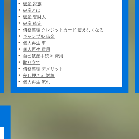
破産 家族
破産とは
破産 管財人
破産 確定
債務整理 クレジットカード 使えなくなる
ギャンブル 借金
個人再生 車
個人再生 費用
自己破産手続き 費用
取り立て
債務整理 デメリット
差し押さえ 対象
個人再生 流れ