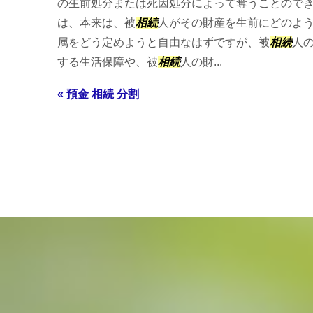
の生前処分または死因処分によって奪うことので
は、本来は、被
相続
人がその財産を生前にどのよ
属をどう定めようと自由なはずですが、被
相続
人
する生活保障や、被
相続
人の財...
« 預金 相続 分割