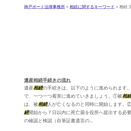
神戸ポート法律事務所
>
相続に関するキーワード
>
相続 
遺産相続手続きの流れ
遺産
相続
の手続きは、以下のように進められます
で、一つ一つ着実に進めていきましょう。①被
相
は、被
相続
人が亡くなるのと同時に開始します。
続
開始から７日以内に死亡届を役所へ提出する必
の確認と検認（自筆証書遺言の...