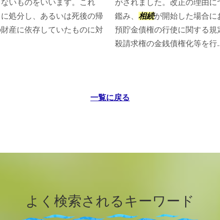
きないものをいいます。これ
がされました。改正の理由に
うに処分し、あるいは死後の帰
鑑み、
相続
が開始した場合に
の財産に依存していたものに対
預貯金債権の行使に関する規
殺請求権の金銭債権化等を行..
一覧に戻る
よく検索されるキーワード