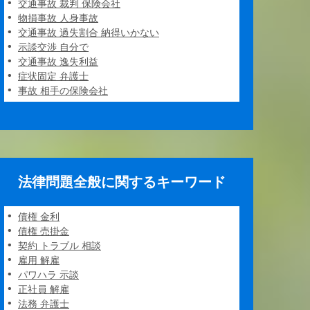
交通事故 裁判 保険会社
物損事故 人身事故
交通事故 過失割合 納得いかない
示談交渉 自分で
交通事故 逸失利益
症状固定 弁護士
事故 相手の保険会社
法律問題全般に関するキーワード
債権 金利
債権 売掛金
契約 トラブル 相談
雇用 解雇
パワハラ 示談
正社員 解雇
法務 弁護士