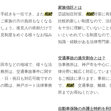
家族信託とは
な手続きを一任でき、また
相続
②認知症対策、
相続
対策に有
。ご家族の方の負担もなくなる
比較的新しい制度なので、法
でしょう。後見人の依頼だけで
を十分に理解していないこと
後見制度をめぐる様々なお悩み
いといわれている制度なので
知識・経験がある法律専門家..
交通事故の過失割合とは？
三田市などの地域で、様々な法
当事務所は、神戸市を中心に
事務所は、交通事故事件に関す
律分野に幅広く対応していま
土・日・祝日も対応可能ですの
るご相談に承ります。事前に
りの際は、神戸ポート法律事務
で、
相続
、交通事故、離婚、
所までお尋ねください。
自動車保険の弁護士特約を利