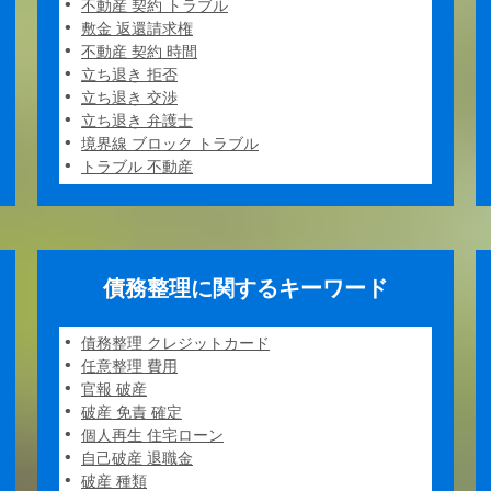
不動産 契約 トラブル
敷金 返還請求権
不動産 契約 時間
立ち退き 拒否
立ち退き 交渉
立ち退き 弁護士
境界線 ブロック トラブル
トラブル 不動産
債務整理に関するキーワード
債務整理 クレジットカード
任意整理 費用
官報 破産
破産 免責 確定
個人再生 住宅ローン
自己破産 退職金
破産 種類