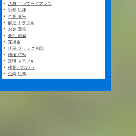
法務 コンプライアンス
労働 法律
企業 訴訟
解雇 トラブル
お金 回収
会社 解雇
売掛金
仕事 ブラック 相談
債権 時効
退職 トラブル
残業 パワハラ
企業 法務