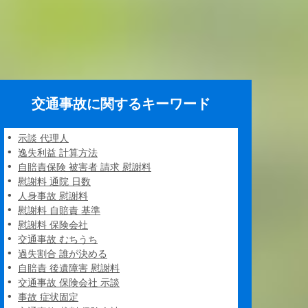
交通事故に関するキーワード
示談 代理人
逸失利益 計算方法
自賠責保険 被害者 請求 慰謝料
慰謝料 通院 日数
人身事故 慰謝料
慰謝料 自賠責 基準
慰謝料 保険会社
交通事故 むちうち
過失割合 誰が決める
自賠責 後遺障害 慰謝料
交通事故 保険会社 示談
事故 症状固定