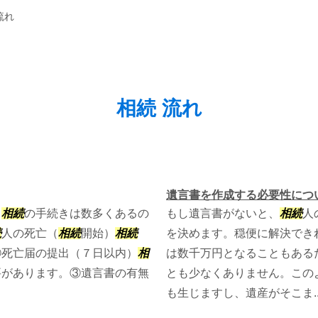
流れ
相続 流れ
遺言書を作成する必要性につ
。
相続
の手続きは数多くあるの
もし遺言書がないと、
相続
人
続
人の死亡（
相続
開始）
相続
を決めます。穏便に解決でき
②死亡届の提出（７日以内）
相
は数千万円となることもある
要があります。③遺言書の有無
とも少なくありません。この
も生じますし、遺産がそこま..