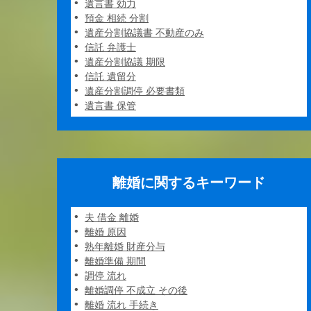
遺言書 効力
預金 相続 分割
遺産分割協議書 不動産のみ
信託 弁護士
遺産分割協議 期限
信託 遺留分
遺産分割調停 必要書類
遺言書 保管
離婚に関するキーワード
夫 借金 離婚
離婚 原因
熟年離婚 財産分与
離婚準備 期間
調停 流れ
離婚調停 不成立 その後
離婚 流れ 手続き