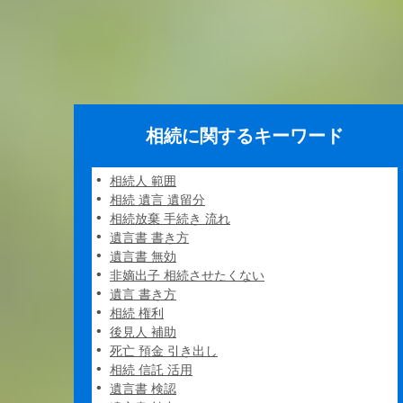
相続に関するキーワード
相続人 範囲
相続 遺言 遺留分
相続放棄 手続き 流れ
遺言書 書き方
遺言書 無効
非嫡出子 相続させたくない
遺言 書き方
相続 権利
後見人 補助
死亡 預金 引き出し
相続 信託 活用
遺言書 検認