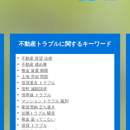
不動産トラブルに関するキーワード
不動産 賃貸 法律
不動産 揉め事
敷金 返還 期限
土地 売却 問題
賃貸退去 トラブル
賃料 減額請求
境界線 トラブル
マンション トラブル 裁判
家賃滞納 立ち退き
近隣トラブル 騒音
敷金 返ってこない
賃貸 トラブル