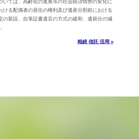
ついては、高齢化の進展等の社会経済情勢の変化に
おける配偶者の居住の権利及び遺産分割前における
定の新設、自筆証書遺言の方式の緩和、遺留分の減
.
相続 信託 活用 »