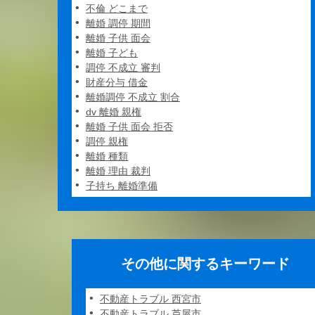
不倫 どこまで
離婚 調停 期間
離婚 子供 面会
離婚 子ども
調停 不成立 審判
財産分与 借金
離婚調停 不成立 割合
dv 離婚 親権
離婚 子供 面会 拒否
調停 親権
離婚 種類
離婚 理由 裁判
子持ち 離婚準備
その他に関するキーワード
不動産トラブル 西宮市
不動産トラブル 芦屋市