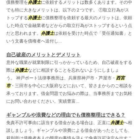
債務整理を
弁護士
に依頼するメリットは数多くあります。その中
でも特に大きなメリットは、以下の２つです。 ①取立行為がス
トップする
弁護士
に債務整理を依頼する最大のメリットは、依頼
した時点で金融業者などからの取立行為がストップするという点
だと思われます。
弁護士
は依頼を受けた時点で「受任通知書」と
いう文書を債権者へ送付し...
自己破産のメリットとデメリット
意外な職業が就業制限に引っかかっているため、自己破産をする
際は
弁護士
などに相談することを忘れないようにしましょ
う。 神戸ポート法律事務所は、兵庫県神戸市・芦屋市・
西宮
市
・三田市を中心に大阪府などにおいて、皆さまからのご相談を
承っております。借金問題でお悩みの際は、当事務所までお気軽
にお問い合わせください。実績豊富...
ギャンブルや浪費などの理由でも債務整理はできる？
免責不許可事由に該当する借金がある場合は、正直に
弁護士
へ相
談しましょう。ギャンブルや浪費による借金があったとしても、
裁判所は債務者本人の態度や事情を汲んで免責許可決定を出すこ