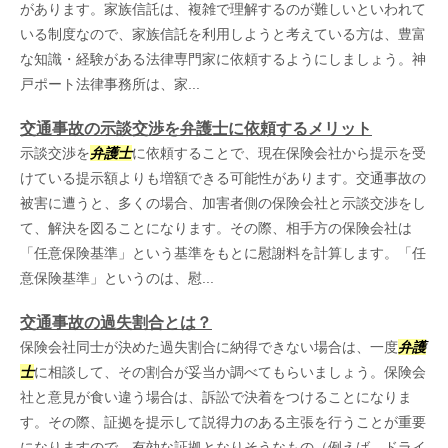
があります。家族信託は、複雑で理解するのが難しいといわれて
いる制度なので、家族信託を利用しようと考えている方は、豊富
な知識・経験がある法律専門家に依頼するようにしましょう。神
戸ポート法律事務所は、家...
交通事故の示談交渉を弁護士に依頼するメリット
示談交渉を
弁護士
に依頼することで、現在保険会社から提示を受
けている提示額よりも増額できる可能性があります。交通事故の
被害に遭うと、多くの場合、加害者側の保険会社と示談交渉をし
て、解決を図ることになります。その際、相手方の保険会社は
「任意保険基準」という基準をもとに慰謝料を計算します。「任
意保険基準」というのは、慰...
交通事故の過失割合とは？
保険会社同士が決めた過失割合に納得できない場合は、一度
弁護
士
に相談して、その割合が妥当か調べてもらいましょう。保険会
社と意見が食い違う場合は、訴訟で決着をつけることになりま
す。その際、証拠を提示して説得力のある主張を行うことが重要
になりますので、有効な証拠となりそうなもの（例えば、ドライ