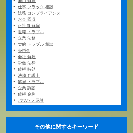
雇用 解雇
仕事 ブラック 相談
法務 コンプライアンス
お金 回収
正社員 解雇
退職 トラブル
企業 法務
契約 トラブル 相談
売掛金
会社 解雇
労働 法律
債権 時効
法務 弁護士
解雇 トラブル
企業 訴訟
債権 金利
パワハラ 示談
その他に関するキーワード