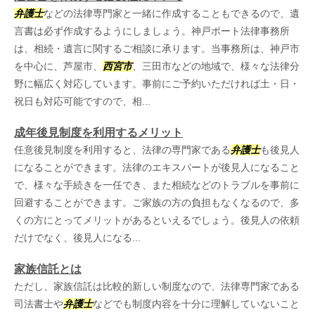
弁護士
などの法律専門家と一緒に作成することもできるので、遺
言書は必ず作成するようにしましょう。神戸ポート法律事務所
は、相続・遺言に関するご相談に承ります。当事務所は、神戸市
を中心に、芦屋市、
西宮市
、三田市などの地域で、様々な法律分
野に幅広く対応しています。事前にご予約いただければ土・日・
祝日も対応可能ですので、相...
成年後見制度を利用するメリット
任意後見制度を利用すると、法律の専門家である
弁護士
も後見人
になることができます。法律のエキスパートが後見人になること
で、様々な手続きを一任でき、また相続などのトラブルを事前に
回避することができます。ご家族の方の負担もなくなるので、多
くの方にとってメリットがあるといえるでしょう。後見人の依頼
だけでなく、後見人になる...
家族信託とは
ただし、家族信託は比較的新しい制度なので、法律専門家である
司法書士や
弁護士
などでも制度内容を十分に理解していないこと