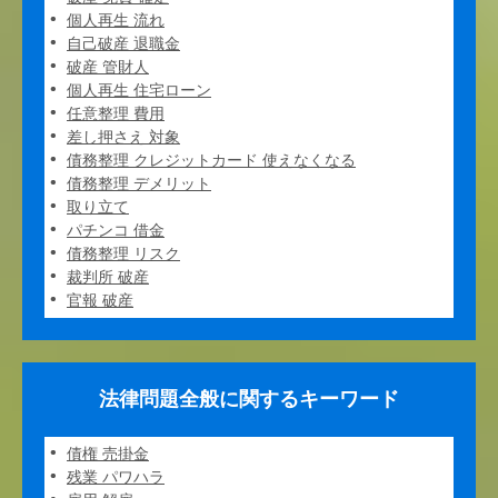
個人再生 流れ
自己破産 退職金
破産 管財人
個人再生 住宅ローン
任意整理 費用
差し押さえ 対象
債務整理 クレジットカード 使えなくなる
債務整理 デメリット
取り立て
パチンコ 借金
債務整理 リスク
裁判所 破産
官報 破産
法律問題全般に関するキーワード
債権 売掛金
残業 パワハラ