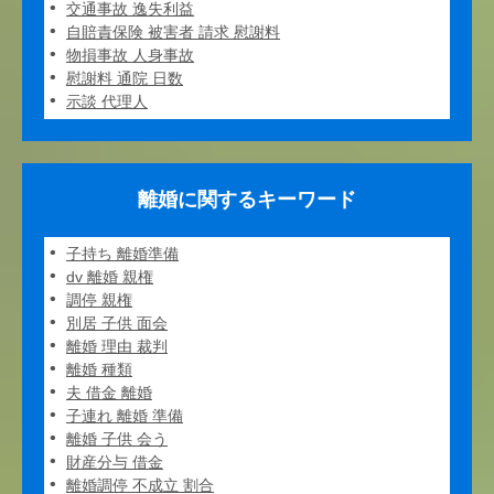
交通事故 逸失利益
自賠責保険 被害者 請求 慰謝料
物損事故 人身事故
慰謝料 通院 日数
示談 代理人
離婚に関するキーワード
子持ち 離婚準備
dv 離婚 親権
調停 親権
別居 子供 面会
離婚 理由 裁判
離婚 種類
夫 借金 離婚
子連れ 離婚 準備
離婚 子供 会う
財産分与 借金
離婚調停 不成立 割合