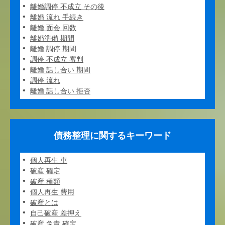
離婚調停 不成立 その後
離婚 流れ 手続き
離婚 面会 回数
離婚準備 期間
離婚 調停 期間
調停 不成立 審判
離婚 話し合い 期間
調停 流れ
離婚 話し合い 拒否
債務整理に関するキーワード
個人再生 車
破産 確定
破産 種類
個人再生 費用
破産とは
自己破産 差押え
破産 免責 確定