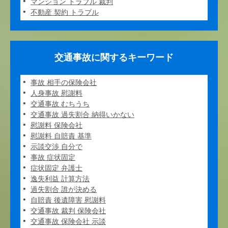
マンション トラブル 裁判
不動産 契約 トラブル
交通事故に関するキーワード
事故 相手の保険会社
人身事故 慰謝料
交通事故 むちうち
交通事故 過失割合 納得いかない
慰謝料 保険会社
慰謝料 自賠責 基準
示談交渉 自分で
事故 症状固定
症状固定 弁護士
逸失利益 計算方法
過失割合 誰が決める
自賠責 後遺障害 慰謝料
交通事故 裁判 保険会社
交通事故 保険会社 示談