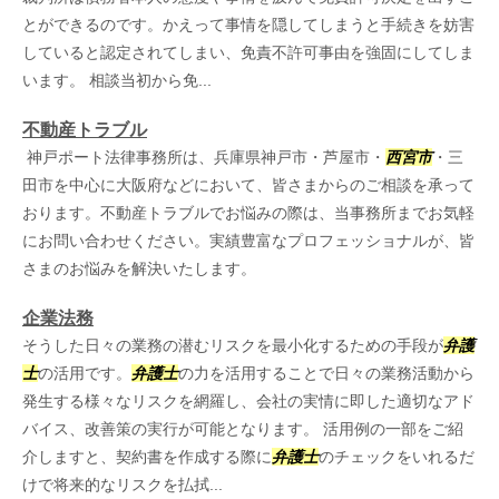
とができるのです。かえって事情を隠してしまうと手続きを妨害
していると認定されてしまい、免責不許可事由を強固にしてしま
います。 相談当初から免...
不動産トラブル
神戸ポート法律事務所は、兵庫県神戸市・芦屋市・
西宮市
・三
田市を中心に大阪府などにおいて、皆さまからのご相談を承って
おります。不動産トラブルでお悩みの際は、当事務所までお気軽
にお問い合わせください。実績豊富なプロフェッショナルが、皆
さまのお悩みを解決いたします。
企業法務
そうした日々の業務の潜むリスクを最小化するための手段が
弁護
士
の活用です。
弁護士
の力を活用することで日々の業務活動から
発生する様々なリスクを網羅し、会社の実情に即した適切なアド
バイス、改善策の実行が可能となります。 活用例の一部をご紹
介しますと、契約書を作成する際に
弁護士
のチェックをいれるだ
けで将来的なリスクを払拭...