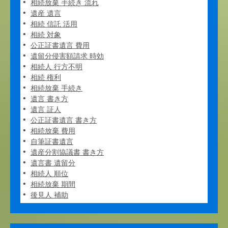
相続放棄 手続き 流れ
遺産 遺言
相続 信託 活用
相続 対象
公正証書遺言 費用
遺留分侵害額請求 時効
相続人 行方不明
相続 権利
相続放棄 手続き
遺言 書き方
遺言 証人
公正証書遺言 書き方
相続放棄 費用
自筆証書遺言
遺産分割協議書 書き方
遺言書 遺留分
相続人 順位
相続放棄 期間
後見人 補助