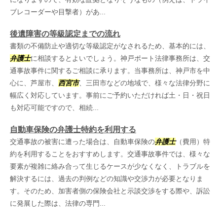
ブレコーダーや目撃者）があ...
後遺障害の等級認定までの流れ
書類の不備防止や適切な等級認定がなされるため、基本的には、
弁護士
に相談するとよいでしょう。神戸ポート法律事務所は、交
通事故事件に関するご相談に承ります。当事務所は、神戸市を中
心に、芦屋市、
西宮市
、三田市などの地域で、様々な法律分野に
幅広く対応しています。事前にご予約いただければ土・日・祝日
も対応可能ですので、相続...
自動車保険の弁護士特約を利用する
交通事故の被害に遭った場合は、自動車保険の
弁護士
（費用）特
約を利用することをおすすめします。交通事故事件では、様々な
要素が複雑に絡み合って生じるケースが少なくなく、トラブルを
解決するには、過去の判例などの知識や交渉力が必要となりま
す。そのため、加害者側の保険会社と示談交渉をする際や、訴訟
に発展した際は、法律の専門...