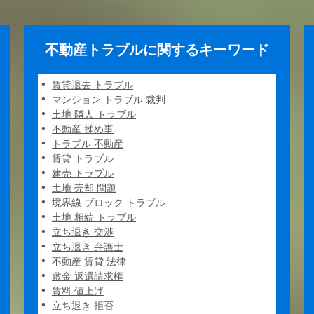
不動産トラブルに関するキーワード
賃貸退去 トラブル
マンション トラブル 裁判
土地 隣人 トラブル
不動産 揉め事
トラブル 不動産
賃貸 トラブル
建売 トラブル
土地 売却 問題
境界線 ブロック トラブル
土地 相続 トラブル
立ち退き 交渉
立ち退き 弁護士
不動産 賃貸 法律
敷金 返還請求権
賃料 値上げ
立ち退き 拒否