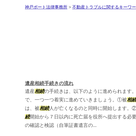
神戸ポート法律事務所
>
不動産トラブルに関するキーワー
遺産相続手続きの流れ
遺産
相続
の手続きは、以下のように進められます
で、一つ一つ着実に進めていきましょう。①被
相
は、被
相続
人が亡くなるのと同時に開始します。
続
開始から７日以内に死亡届を役所へ提出する必
の確認と検認（自筆証書遺言の...