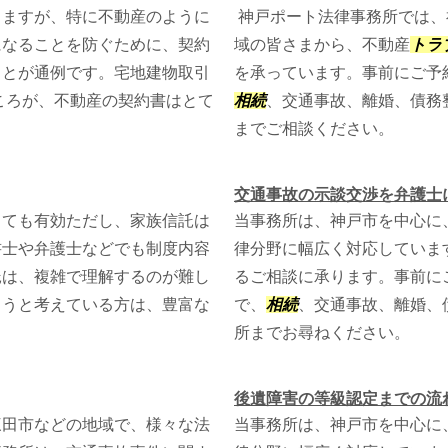
しますが、特に不動産のように
神戸ポート法律事務所では、
になることを防ぐために、契約
域の皆さまから、不動産
トラ
ことが通例です。宅地建物取引
を承っています。事前にご予
ころが、不動産の契約書はとて
相続
、交通事故、離婚、債務
までご相談ください。
交通事故の示談交渉を弁護士
しても有効ただし、家族信託は
当事務所は、神戸市を中心に
書士や弁護士などでも制度内容
律分野に幅広く対応していま
託は、複雑で理解するのが難し
るご相談に承ります。事前に
ようと考えている方は、豊富な
で、
相続
、交通事故、離婚、
所までお尋ねください。
後遺障害の等級認定までの流
三田市などの地域で、様々な法
当事務所は、神戸市を中心に