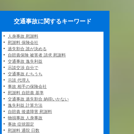
交通事故に関するキーワード
人身事故 慰謝料
慰謝料 保険会社
過失割合 誰が決める
自賠責保険 被害者 請求 慰謝料
交通事故 逸失利益
示談交渉 自分で
交通事故 むちうち
示談 代理人
事故 相手の保険会社
慰謝料 自賠責 基準
交通事故 過失割合 納得いかない
逸失利益 計算方法
自賠責 後遺障害 慰謝料
物損事故 人身事故
事故 症状固定
慰謝料 通院 日数