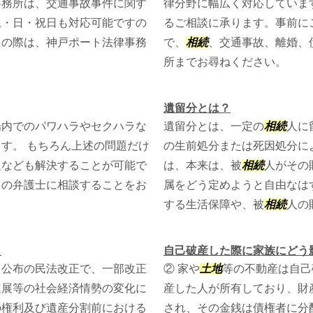
事務所は、交通事故事件に関す
律分野に幅広く対応していま
土・日・祝日も対応可能ですの
るご相談に承ります。事前に
りの際は、神戸ポート法律事務
で、
相続
、交通事故、離婚、
所までお尋ねください。
遺留分とは？
場内でのパワハラやセクハラな
遺留分とは、一定の
相続
人に
す。 もちろん上述の問題だけ
の生前処分または死因処分に
題なども解決することが可能で
は、本来は、被
相続
人がその
くの弁護士に相談することをお
属をどう定めようと自由なは
する生活保障や、被
相続
人の財
！
自己破産した際に家族にどう
日公布の民法改正で、一部改正
② 家や
土地
等の不動産は自己
進展等の社会経済情勢の変化に
産した人が所有しており、財
の権利及び遺産分割前における
され、その金銭は債権者に分