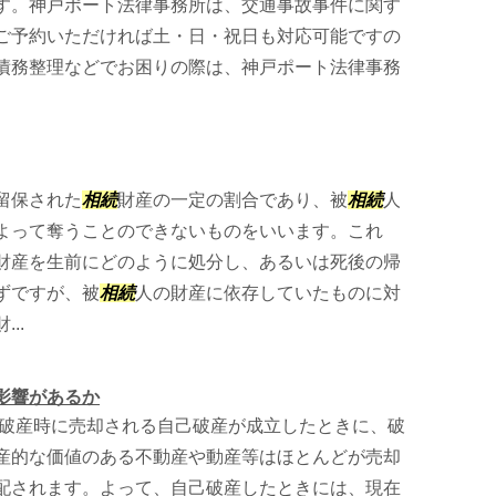
す。神戸ポート法律事務所は、交通事故事件に関す
ご予約いただければ土・日・祝日も対応可能ですの
債務整理などでお困りの際は、神戸ポート法律事務
留保された
相続
財産の一定の割合であり、被
相続
人
よって奪うことのできないものをいいます。これ
財産を生前にどのように処分し、あるいは死後の帰
ずですが、被
相続
人の財産に依存していたものに対
...
影響があるか
破産時に売却される自己破産が成立したときに、破
産的な価値のある不動産や動産等はほとんどが売却
配されます。よって、自己破産したときには、現在