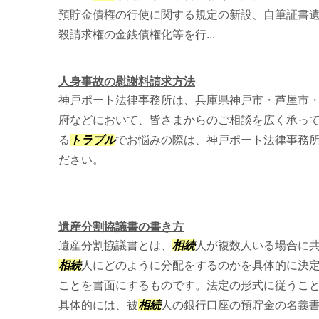
預貯金債権の行使に関する規定の新設、自筆証書
殺請求権の金銭債権化等を行...
人身事故の慰謝料請求方法
神戸ポート法律事務所は、兵庫県神戸市・芦屋市
府などにおいて、皆さまからのご相談を広く承って
る
トラブル
でお悩みの際は、神戸ポート法律事務
ださい。
遺産分割協議書の書き方
遺産分割協議書とは、
相続
人が複数人いる場合に
相続
人にどのように分配をするのかを具体的に決
ことを書面にするものです。法定の形式に従うこ
具体的には、被
相続
人の銀行口座の預貯金の名義