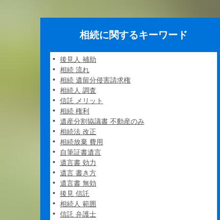
相続に関するキーワード
後見人 補助
相続 流れ
相続 遺留分侵害請求権
相続人 調査
信託 メリット
相続 権利
遺産分割協議書 不動産のみ
相続法 改正
相続放棄 費用
自筆証書遺言
遺言書 効力
遺言 書き方
遺言書 無効
後見 信託
相続人 範囲
信託 弁護士