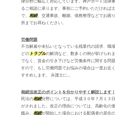
律分野に幅広く対応しています。神戸ポート法律
るご相談に承ります。事前にご予約いただければ
で、
相続
、交通事故、離婚、債務整理などでお困
所までお尋ねください。
労働問題
不当解雇や未払いとなっている残業代の請求、職
どの
トラブル
の解消など、数多くの例が挙げられま
でなく、賃金の引き下げなど労働条件に関する問
すので、もし労働問題でお悩みの場合は一度お近
すすめします。 弁護士に...
相続法改正のポイントを分かりやすく解説します
民法の
相続
分野については、平成３０年７月１３
がされました。改正の理由については、高齢化の
鑑み、
相続
が開始した場合における配偶者の居住