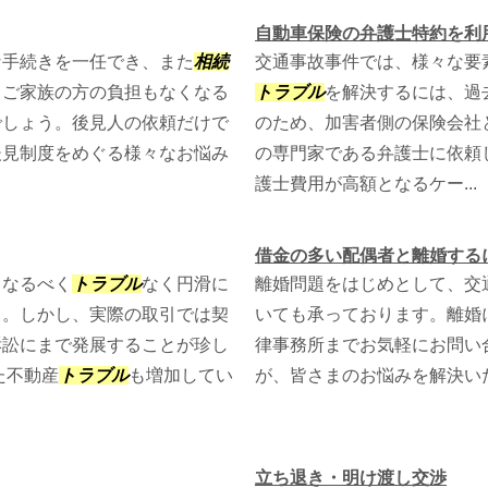
自動車保険の弁護士特約を利
な手続きを一任でき、また
相続
交通事故事件では、様々な要
。ご家族の方の負担もなくなる
トラブル
を解決するには、過
でしょう。後見人の依頼だけで
のため、加害者側の保険会社
後見制度をめぐる様々なお悩み
の専門家である弁護士に依頼
護士費用が高額となるケー...
借金の多い配偶者と離婚する
、なるべく
トラブル
なく円滑に
離婚問題をはじめとして、交
う。しかし、実際の取引では契
いても承っております。離婚
訴訟にまで発展することが珍し
律事務所までお気軽にお問い
た不動産
トラブル
も増加してい
が、皆さまのお悩みを解決い
立ち退き・明け渡し交渉