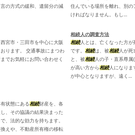
遺言の方式の緩和、遺留分の減
住んでいる場所を離れ、別の
ければなりません。もし...
相続人の調査方法
・西宮市・三田市を中心に大阪
相続
人とは、亡くなった方が
おります。 交通事故にまつわ
です。
相続
は、被
相続
人が死
所までお気軽にお問い合わせく
と、被
相続
人の子・直系尊属
が高い方から
相続
人になりま
が中心となりますが、遠く...
共有状態にある
相続
財産を、各
定し、その協議の結果決まった
とで、法的な効力を持ちます。
書換えや、不動産所有権の移転