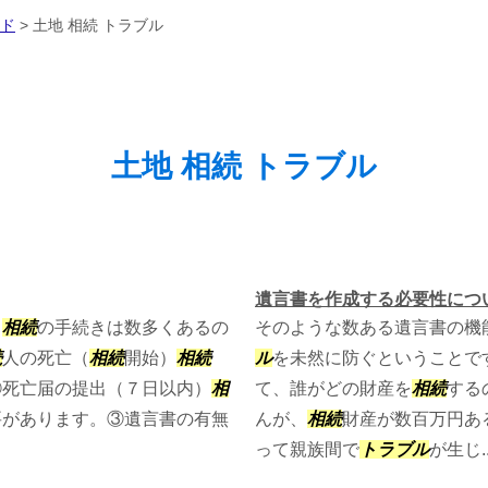
ド
>
土地 相続 トラブル
土地 相続 トラブル
遺言書を作成する必要性につ
。
相続
の手続きは数多くあるの
そのような数ある遺言書の機
続
人の死亡（
相続
開始）
相続
ル
を未然に防ぐということで
②死亡届の提出（７日以内）
相
て、誰がどの財産を
相続
する
要があります。③遺言書の有無
んが、
相続
財産が数百万円あ
って親族間で
トラブル
が生じ..