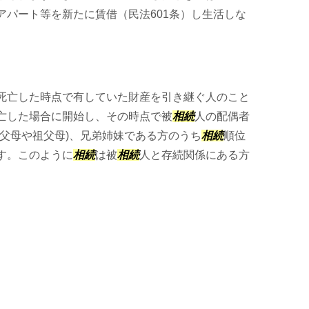
アパート等を新たに賃借（民法601条）し生活しな
死亡した時点で有していた財産を引き継ぐ人のこと
亡した場合に開始し、その時点で被
相続
人の配偶者
(父母や祖父母)、兄弟姉妹である方のうち
相続
順位
す。このように
相続
は被
相続
人と存続関係にある方