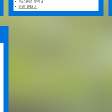
自己破産 差押え
破産 管財人