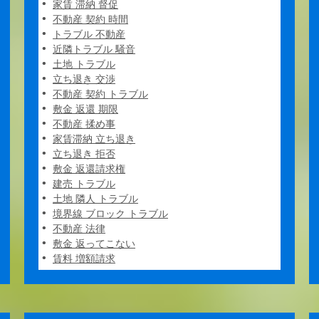
家賃 滞納 督促
不動産 契約 時間
トラブル 不動産
近隣トラブル 騒音
土地 トラブル
立ち退き 交渉
不動産 契約 トラブル
敷金 返還 期限
不動産 揉め事
家賃滞納 立ち退き
立ち退き 拒否
敷金 返還請求権
建売 トラブル
土地 隣人 トラブル
境界線 ブロック トラブル
不動産 法律
敷金 返ってこない
賃料 増額請求