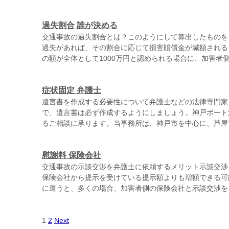
過失割合 誰が決める
交通事故の過失割合とは？このようにして算出したものを
過失があれば、その割合に応じて損害賠償金が減額される
の額が全体として1000万円と認められる場合に、加害者側 
症状固定 弁護士
遺言書を作成する必要性について弁護士などの法律専門家
で、遺言書は必ず作成するようにしましょう。神戸ポート
るご相談に承ります。当事務所は、神戸市を中心に、芦屋市、
慰謝料 保険会社
交通事故の示談交渉を弁護士に依頼するメリット示談交渉
保険会社から提示を受けている提示額よりも増額できる可
に遭うと、多くの場合、加害者側の保険会社と示談交渉をして
1
2
Next