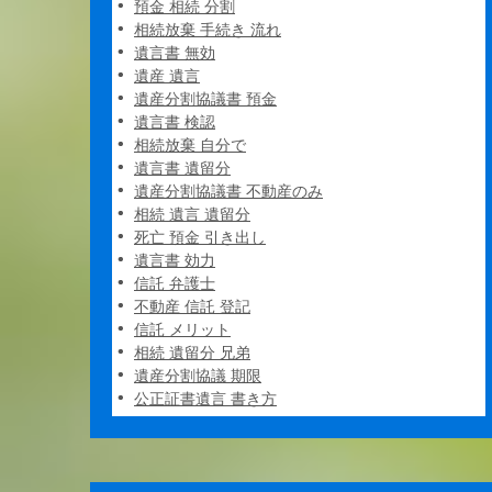
預金 相続 分割
相続放棄 手続き 流れ
遺言書 無効
遺産 遺言
遺産分割協議書 預金
遺言書 検認
相続放棄 自分で
遺言書 遺留分
遺産分割協議書 不動産のみ
相続 遺言 遺留分
死亡 預金 引き出し
遺言書 効力
信託 弁護士
不動産 信託 登記
信託 メリット
相続 遺留分 兄弟
遺産分割協議 期限
公正証書遺言 書き方