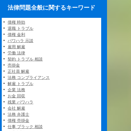
法律問題全般に関するキーワード
債権 時効
退職 トラブル
債権 金利
パワハラ 示談
雇用 解雇
労働 法律
契約 トラブル 相談
売掛金
正社員 解雇
法務 コンプライアンス
解雇 トラブル
企業 法務
お金 回収
残業 パワハラ
会社 解雇
法務 弁護士
債権 売掛金
仕事 ブラック 相談