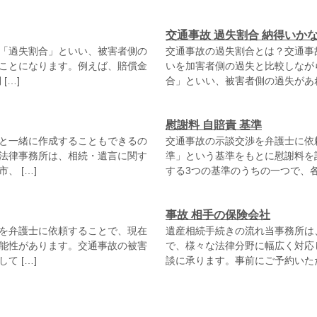
交通事故 過失割合 納得いか
「過失割合」といい、被害者側の
交通事故の過失割合とは？交通事
ことになります。例えば、賠償金
いを加害者側の過失と比較しなが
[…]
合」といい、被害者側の過失があれ
慰謝料 自賠責 基準
と一緒に作成することもできるの
交通事故の示談交渉を弁護士に依
法律事務所は、相続・遺言に関す
準」という基準をもとに慰謝料を
 […]
する3つの基準のうちの一つで、各
事故 相手の保険会社
を弁護士に依頼することで、現在
遺産相続手続きの流れ当事務所は
能性があります。交通事故の被害
で、様々な法律分野に幅広く対応
 […]
談に承ります。事前にご予約いただ