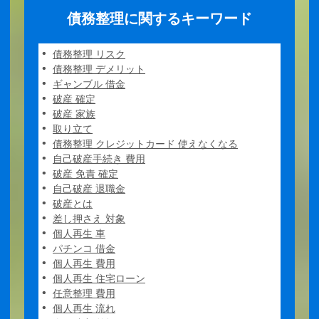
債務整理に関するキーワード
債務整理 リスク
債務整理 デメリット
ギャンブル 借金
破産 確定
破産 家族
取り立て
債務整理 クレジットカード 使えなくなる
自己破産手続き 費用
破産 免責 確定
自己破産 退職金
破産とは
差し押さえ 対象
個人再生 車
パチンコ 借金
個人再生 費用
個人再生 住宅ローン
任意整理 費用
個人再生 流れ