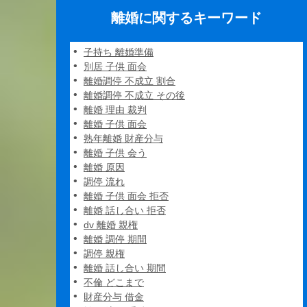
離婚に関するキーワード
子持ち 離婚準備
別居 子供 面会
離婚調停 不成立 割合
離婚調停 不成立 その後
離婚 理由 裁判
離婚 子供 面会
熟年離婚 財産分与
離婚 子供 会う
離婚 原因
調停 流れ
離婚 子供 面会 拒否
離婚 話し合い 拒否
dv 離婚 親権
離婚 調停 期間
調停 親権
離婚 話し合い 期間
不倫 どこまで
財産分与 借金