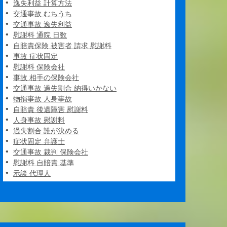
逸失利益 計算方法
交通事故 むちうち
交通事故 逸失利益
慰謝料 通院 日数
自賠責保険 被害者 請求 慰謝料
事故 症状固定
慰謝料 保険会社
事故 相手の保険会社
交通事故 過失割合 納得いかない
物損事故 人身事故
自賠責 後遺障害 慰謝料
人身事故 慰謝料
過失割合 誰が決める
症状固定 弁護士
交通事故 裁判 保険会社
慰謝料 自賠責 基準
示談 代理人