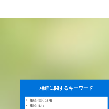
相続に関するキーワード
相続 信託 活用
相続 流れ