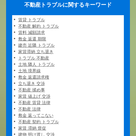
不動産トラブルに関するキーワード
賃貸 トラブル
不動産 解約 トラブル
賃料 減額請求
敷金 返還 期限
建売 近隣 トラブル
家賃滞納 立ち退き
トラブル 不動産
土地 隣人 トラブル
土地 境界線
敷金 返還請求権
立ち退き 交渉
不動産 揉め事
家賃 値上げ 交渉
不動産 賃貸 法律
不動産 法律
敷金 返ってこない
不動産 契約 トラブル
家賃 滞納 督促
建物 明け渡し 交渉