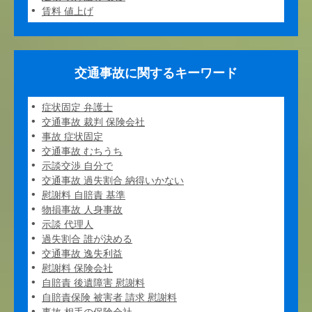
賃料 値上げ
交通事故に関するキーワード
症状固定 弁護士
交通事故 裁判 保険会社
事故 症状固定
交通事故 むちうち
示談交渉 自分で
交通事故 過失割合 納得いかない
慰謝料 自賠責 基準
物損事故 人身事故
示談 代理人
過失割合 誰が決める
交通事故 逸失利益
慰謝料 保険会社
自賠責 後遺障害 慰謝料
自賠責保険 被害者 請求 慰謝料