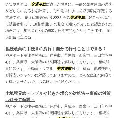
過失割合とは、
交通事故
に遭った場合に、事故の発生原因の過失
がどちらにあるかを計算し、その割合によって賠償額を確定する
方法です。 例えば損害額が1000万円の
交通事故
が起こった場合
に被害者側に2、加害者側に8の割合で過失があったと認定された
場合には、加害者が8割の800万円を支払うということです。 過
失割合は主に当...
相続放棄の手続きの流れ｜自分で行うことはできる？
神戸ポート法律事務所は、神戸市、芦屋市、西宮市、三田市を中
心に、兵庫県、大阪府の相続問題を解決しております。 相続問
題に限らず、不動産トラブル、
交通事故
対応、離婚、債務整理な
ど幅広いジャンルに対応しておりますので、どんな些細な内容で
も構いませんので、お気軽にご相談ください。
土地境界線トラブルが起きた場合の対処法～事前の対策
も併せて解説～
神戸ポート法律事務所は、神戸市、芦屋市、西宮市、三田市を中
心に、兵庫県、大阪府の相続問題を解決しております。 相続問