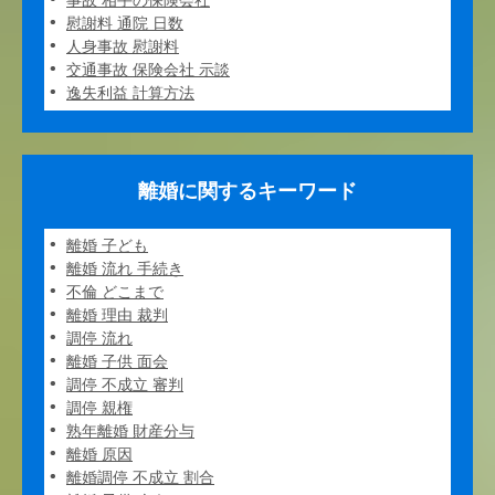
事故 相手の保険会社
慰謝料 通院 日数
人身事故 慰謝料
交通事故 保険会社 示談
逸失利益 計算方法
離婚に関するキーワード
離婚 子ども
離婚 流れ 手続き
不倫 どこまで
離婚 理由 裁判
調停 流れ
離婚 子供 面会
調停 不成立 審判
調停 親権
熟年離婚 財産分与
離婚 原因
離婚調停 不成立 割合