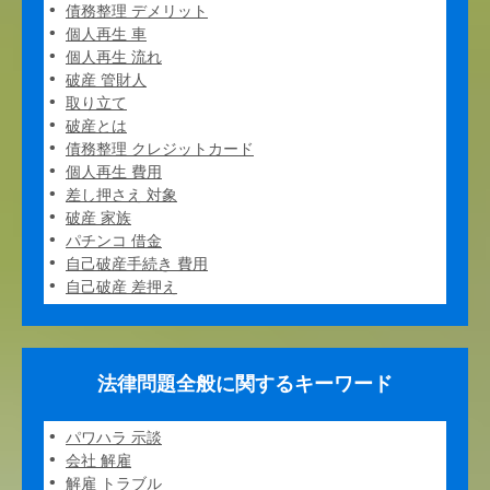
債務整理 デメリット
個人再生 車
個人再生 流れ
破産 管財人
取り立て
破産とは
債務整理 クレジットカード
個人再生 費用
差し押さえ 対象
破産 家族
パチンコ 借金
自己破産手続き 費用
自己破産 差押え
法律問題全般に関するキーワード
パワハラ 示談
会社 解雇
解雇 トラブル