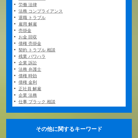
労働 法律
法務 コンプライアンス
退職 トラブル
雇用 解雇
売掛金
お金 回収
債権 売掛金
契約 トラブル 相談
残業 パワハラ
企業 訴訟
法務 弁護士
債権 時効
債権 金利
正社員 解雇
企業 法務
仕事 ブラック 相談
その他に関するキーワード