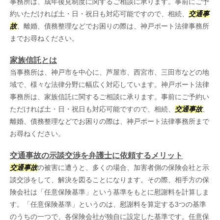
事務所は、成年後見制度に関するご相談に承ります。事前にご予
約いただければ土・日・祝日も対応可能ですので、相続、
交通事
故
、離婚、債務整理などでお困りの際は、神戸ポート法律事務所
までお尋ねください。
家族信託とは
当事務所は、神戸市を中心に、芦屋市、西宮市、三田市などの地
域で、様々な法律分野に幅広く対応しています。神戸ポート法律
事務所は、家族信託に関するご相談に承ります。事前にご予約い
ただければ土・日・祝日も対応可能ですので、相続、
交通事故
、
離婚、債務整理などでお困りの際は、神戸ポート法律事務所まで
お尋ねください。
交通事故の示談交渉を弁護士に依頼するメリット
交通事故
の被害に遭うと、多くの場合、加害者側の保険会社と示
談交渉をして、解決を図ることになります。その際、相手方の保
険会社は「任意保険基準」という基準をもとに慰謝料を計算しま
す。「任意保険基準」というのは、慰謝料を算定する3つの基準
のうちの一つで、各保険会社が独自に設定した基準です。任意保