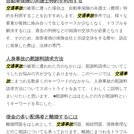
自動車保険の弁護士特約を利用する
交通事故
の被害に遭った場合は、自動車保険の弁護士（費用）特
約を利用することをおすすめします。
交通事故
事件では、様々な
要素が複雑に絡み合って生じるケースが少なくなく、トラブルを
解決するには、過去の判例などの知識や交渉力が必要となりま
す。そのため、加害者側の保険会社と示談交渉をする際や、訴訟
に発展した際は、法律の専門...
人身事故の慰謝料請求方法
交通事故
の被害に遭われた方のなかには、慰謝料請求についてこ
うしたお悩みの方が少なくありません。このページでは、
交通事
故
にまつわる数多くのキーワードのなかから、人身事故の慰謝料
請求方法についてスポットライトをあてて、くわしくご説明して
まいりたいと思います。 ■慰謝料とはほとんどの方が慰謝料とい
うキーワードを耳にした...
借金の多い配偶者と離婚するには
離婚問題をはじめとして、
交通事故
問題、相続問題、債務整理な
どのご相談についても承っております。離婚にまつわるトラブル