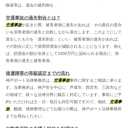
険基準は、過去の裁判例を...
交通事故の過失割合とは？
交通事故
が起きた際、被害者側に過失があれば、その責任の度合
いを加害者側の過失と比較しながら算出します。このようにして
算出したものを「過失割合」といい、被害者側の過失があれば、
その割合に応じて損害賠償金が減額されることになります。例え
ば、賠償金の額が全体として1000万円と認められる場合に、加
害者側の過失と被害者側...
後遺障害の等級認定までの流れ
神戸ポート法律事務所は、
交通事故
事件に関するご相談に承りま
す。当事務所は、神戸市を中心に、芦屋市、西宮市、三田市など
の地域で、様々な法律分野に幅広く対応しています。事前にご予
約いただければ土・日・祝日も対応可能ですので、相続、
交通事
故
、離婚、債務整理などでお困りの際は、神戸ポート法律事務所
までお尋ねください。