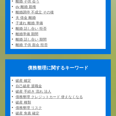
離婚 子供 会う
dv 離婚 親権
離婚調停 不成立 その後
夫 借金 離婚
子連れ 離婚 準備
離婚 話し合い 拒否
離婚準備 期間
離婚 話し合い 期間
離婚 子供 面会 拒否
債務整理に関するキーワード
破産 確定
自己破産 退職金
破産 手続き 流れ 法人
債務整理 クレジットカード 使えなくなる
破産 種類
債務整理 リスク
破産 免責 確定