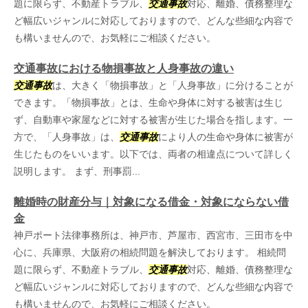
題に限らず、不動産トラブル、
交通事故
対応、離婚、債務整理な
ど幅広いジャンルに対応しておりますので、どんな些細な内容で
も構いませんので、お気軽にご相談ください。
交通事故における物損事故と人身事故の違い
交通事故
は、大きく「物損事故」と「人身事故」に分けることが
できます。「物損事故」とは、生命や身体に対する被害は生じ
ず、自動車や家屋などに対する被害が生じた場合を指します。一
方で、「人身事故」は、
交通事故
により人の生命や身体に被害が
生じたものをいいます。以下では、両者の相違点について詳しく
説明します。 まず、刑事罰...
離婚時の財産分与｜対象になる借金・対象にならない借
金
神戸ポート法律事務所は、神戸市、芦屋市、西宮市、三田市を中
心に、兵庫県、大阪府の相続問題を解決しております。 相続問
題に限らず、不動産トラブル、
交通事故
対応、離婚、債務整理な
ど幅広いジャンルに対応しておりますので、どんな些細な内容で
も構いませんので、お気軽にご相談ください。