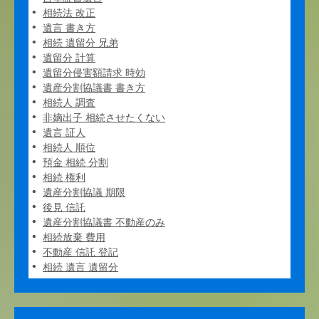
相続法 改正
遺言 書き方
相続 遺留分 兄弟
遺留分 計算
遺留分侵害額請求 時効
遺産分割協議書 書き方
相続人 調査
非嫡出子 相続させたくない
遺言 証人
相続人 順位
預金 相続 分割
相続 権利
遺産分割協議 期限
後見 信託
遺産分割協議書 不動産のみ
相続放棄 費用
不動産 信託 登記
相続 遺言 遺留分