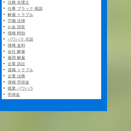
法務 弁護士
仕事 ブラック 相談
解雇 トラブル
労働 法律
お金 回収
債権 時効
パワハラ 示談
債権 金利
会社 解雇
雇用 解雇
企業 訴訟
退職 トラブル
企業 法務
債権 売掛金
残業 パワハラ
売掛金