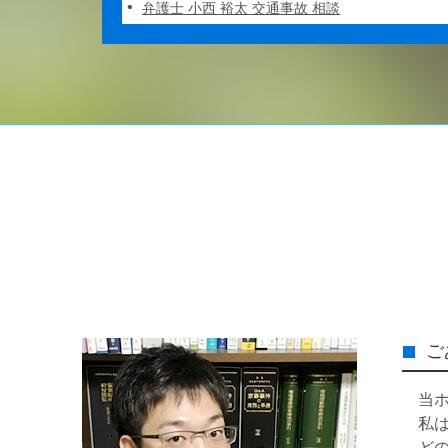
弁護士 小西 裕太 交通事故 相談
ご
当
私
ど