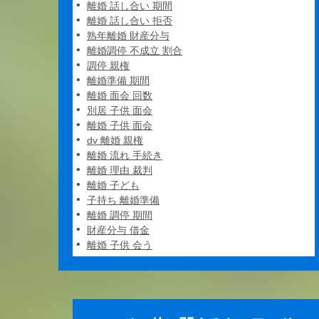
離婚 話し合い 期間
離婚 話し合い 拒否
熟年離婚 財産分与
離婚調停 不成立 割合
調停 親権
離婚準備 期間
離婚 面会 回数
別居 子供 面会
離婚 子供 面会
dv 離婚 親権
離婚 流れ 手続き
離婚 理由 裁判
離婚 子ども
子持ち 離婚準備
離婚 調停 期間
財産分与 借金
離婚 子供 会う