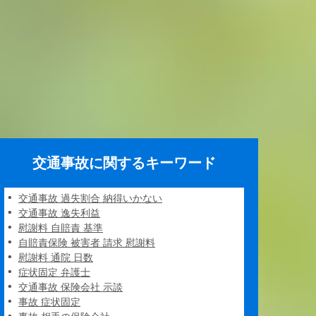
交通事故に関するキーワード
交通事故 過失割合 納得いかない
交通事故 逸失利益
慰謝料 自賠責 基準
自賠責保険 被害者 請求 慰謝料
慰謝料 通院 日数
症状固定 弁護士
交通事故 保険会社 示談
事故 症状固定