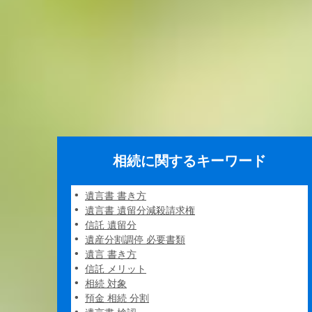
相続に関するキーワード
遺言書 書き方
遺言書 遺留分減殺請求権
信託 遺留分
遺産分割調停 必要書類
遺言 書き方
信託 メリット
相続 対象
預金 相続 分割