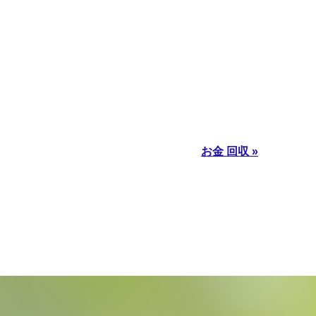
お金 回収 »