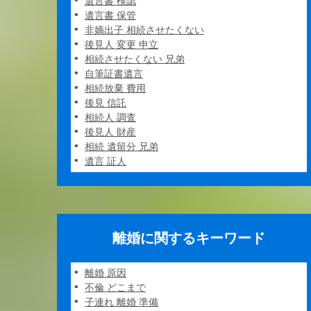
遺言書 検認
遺言書 保管
非嫡出子 相続させたくない
後見人 変更 申立
相続させたくない 兄弟
自筆証書遺言
相続放棄 費用
後見 信託
相続人 調査
後見人 財産
相続 遺留分 兄弟
遺言 証人
離婚に関するキーワード
離婚 原因
不倫 どこまで
子連れ 離婚 準備