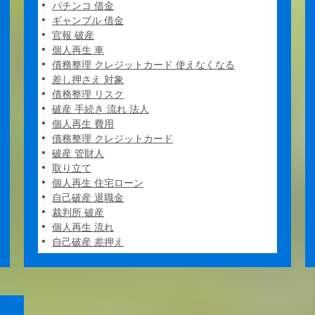
パチンコ 借金
ギャンブル 借金
官報 破産
個人再生 車
債務整理 クレジットカード 使えなくなる
差し押さえ 対象
債務整理 リスク
破産 手続き 流れ 法人
個人再生 費用
債務整理 クレジットカード
破産 管財人
取り立て
個人再生 住宅ローン
自己破産 退職金
裁判所 破産
個人再生 流れ
自己破産 差押え