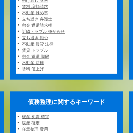
明け渡し 訴訟
賃料 増額請求
不動産 揉め事
立ち退き 弁護士
敷金 返還請求権
近隣トラブル 嫌がらせ
立ち退き 拒否
不動産 賃貸 法律
賃貸 トラブル
敷金 返還 期限
不動産 法律
賃料 値上げ
債務整理に関するキーワード
破産 免責 確定
破産 確定
任意整理 費用