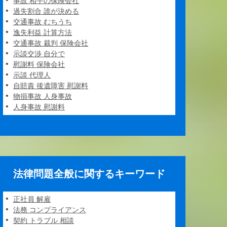
事故 相手の保険会社
過失割合 誰が決める
交通事故 むちうち
逸失利益 計算方法
交通事故 裁判 保険会社
示談交渉 自分で
慰謝料 保険会社
示談 代理人
自賠責 後遺障害 慰謝料
物損事故 人身事故
人身事故 慰謝料
法律問題全般に関するキーワード
正社員 解雇
法務 コンプライアンス
契約 トラブル 相談