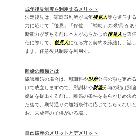
成年後見制度を利用するメリット
法定後見は、家庭裁判所が成年
後見人
等を選任す
力に応じて「後見」「保佐」「補助」の3類型があ
断能力が落ちる前に本人があらかじめ
後見人
を選
任に際して、
後見人
になる方と契約を締結し、話
ます。任意後見制度を利用す...
離婚の種類とは
協議離婚の場合は、慰謝料や
財産
分与の額を定め
けで成立しますので、慰謝料や
財産
分与の額は別
婚届を提出する前に、離婚の条件をあらかじめ決
た後で、期待通りの離婚条件に応じてもらえないと
お、未成年の子供がいる場...
自己破産のメリットとデメリット