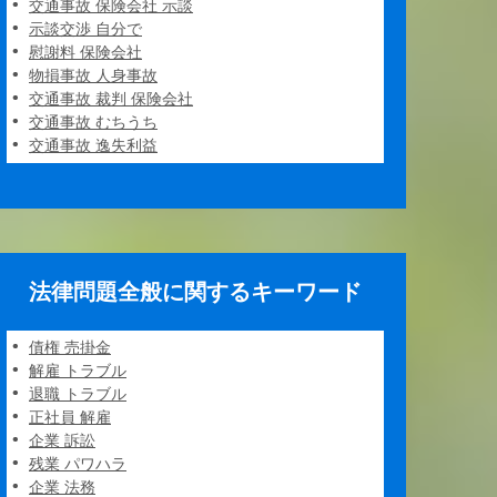
交通事故 保険会社 示談
示談交渉 自分で
慰謝料 保険会社
物損事故 人身事故
交通事故 裁判 保険会社
交通事故 むちうち
交通事故 逸失利益
法律問題全般に関するキーワード
債権 売掛金
解雇 トラブル
退職 トラブル
正社員 解雇
企業 訴訟
残業 パワハラ
企業 法務