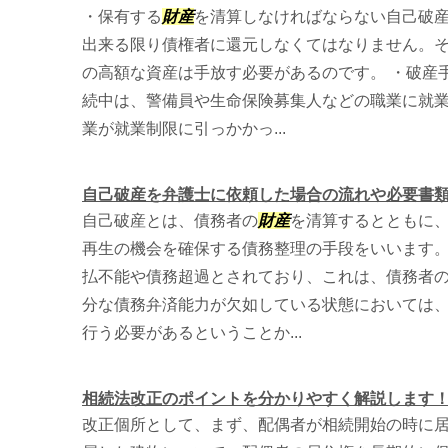
・保有する
財産
を清算しなければならない自己破
出来る限り債権者に還元しなくてはなりません。
の高額な資産は手放す必要があるのです。 ・破産
続中は、警備員や生命保険募集人などの職業に就
業が就業制限に引っかかっ...
自己破産を弁護士に依頼した場合の流れや必要書
自己破産とは、債務者の
財産
を清算するとともに
再生の機会を確保する債務整理の手段をいいます
払不能や債務超過とされており、これは、債務者
分な債務弁済能力が欠如している状態においては
行う必要があるということか...
相続法改正のポイントを分かりやすく解説します
改正個所として、まず、配偶者が相続開始の時に