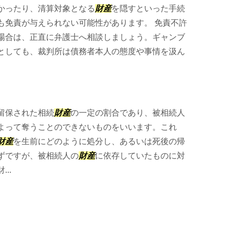
かったり、清算対象となる
財産
を隠すといった手続
も免責が与えられない可能性があります。 免責不許
場合は、正直に弁護士へ相談しましょう。ギャンブ
としても、裁判所は債務者本人の態度や事情を汲ん
留保された相続
財産
の一定の割合であり、被相続人
よって奪うことのできないものをいいます。これ
財産
を生前にどのように処分し、あるいは死後の帰
ずですが、被相続人の
財産
に依存していたものに対
..