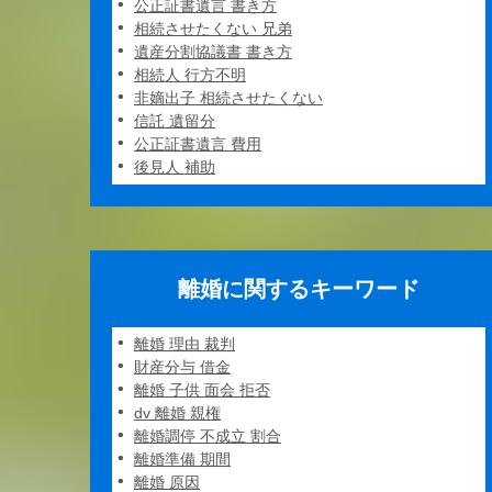
公正証書遺言 書き方
相続させたくない 兄弟
遺産分割協議書 書き方
相続人 行方不明
非嫡出子 相続させたくない
信託 遺留分
公正証書遺言 費用
後見人 補助
離婚に関するキーワード
離婚 理由 裁判
財産分与 借金
離婚 子供 面会 拒否
dv 離婚 親権
離婚調停 不成立 割合
離婚準備 期間
離婚 原因