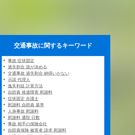
交通事故に関するキーワード
事故 症状固定
過失割合 誰が決める
交通事故 過失割合 納得いかない
示談 代理人
逸失利益 計算方法
自賠責 後遺障害 慰謝料
症状固定 弁護士
慰謝料 自賠責 基準
人身事故 慰謝料
慰謝料 通院 日数
事故 相手の保険会社
自賠責保険 被害者 請求 慰謝料