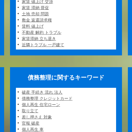
家賃 値上げ 交渉
家賃 滞納 督促
土地 売却 問題
敷金 返還請求権
賃料 値上げ
不動産 解約 トラブル
家賃滞納 立ち退き
近隣トラブル 一戸建て
債務整理に関するキーワード
破産 手続き 流れ 法人
債務整理 クレジットカード
個人再生 住宅ローン
取り立て
差し押さえ 対象
官報 破産
個人再生 車