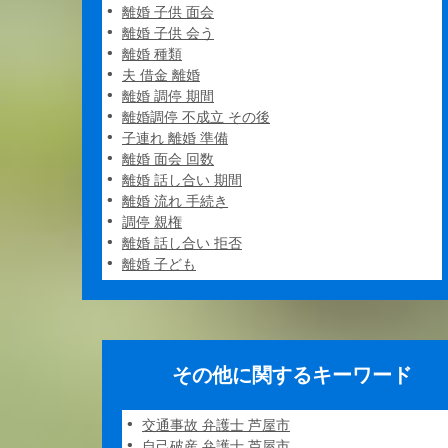
離婚 子供 面会
離婚 子供 会う
離婚 種類
夫 借金 離婚
離婚 調停 期間
離婚調停 不成立 その後
子連れ 離婚 準備
離婚 面会 回数
離婚 話し合い 期間
離婚 流れ 手続き
調停 親権
離婚 話し合い 拒否
離婚 子ども
その他に関するキーワード
交通事故 弁護士 芦屋市
自己破産 弁護士 芦屋市