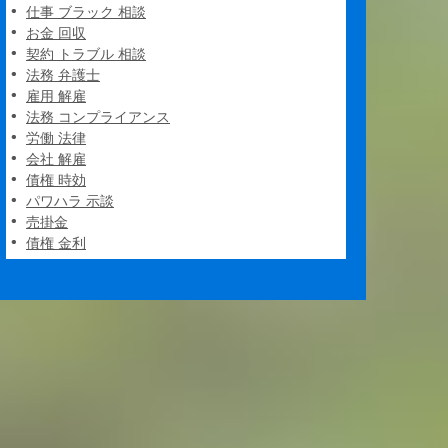
仕事 ブラック 相談
お金 回収
契約 トラブル 相談
法務 弁護士
雇用 解雇
法務 コンプライアンス
労働 法律
会社 解雇
債権 時効
パワハラ 示談
売掛金
債権 金利