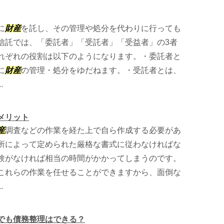
に
財産
を託し、その管理や処分を代わりに行っても
信託では、「委託者」「受託者」「受益者」の3者
れぞれの役割は以下のようになります。・委託者と
に
財産
の管理・処分をゆだねます。・受託者とは、
.
メリット
産
調査などの作業を経た上で自ら作成する必要があ
所によって定められた厳格な書式に従わなければな
験がなければ相当の時間がかかってしまうのです。
これらの作業を任せることができますから、面倒な
.
でも債務整理はできる？