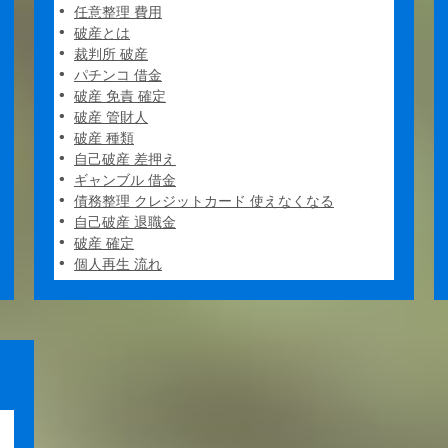
任意整理 費用
破産とは
裁判所 破産
パチンコ 借金
破産 免責 確定
破産 管財人
破産 種類
自己破産 差押え
ギャンブル 借金
債務整理 クレジットカード 使えなくなる
自己破産 退職金
破産 確定
個人再生 流れ