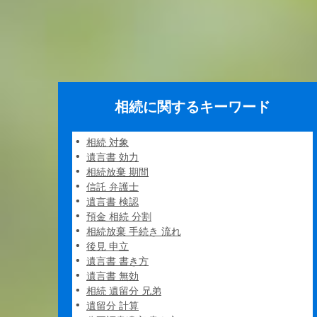
相続に関するキーワード
相続 対象
遺言書 効力
相続放棄 期間
信託 弁護士
遺言書 検認
預金 相続 分割
相続放棄 手続き 流れ
後見 申立
遺言書 書き方
遺言書 無効
相続 遺留分 兄弟
遺留分 計算