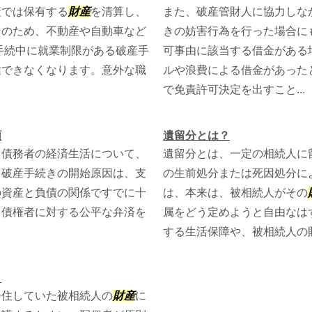
産では保有する
財産
を清算し、
また、破産管財人に協力しな
そのため、不動産や自動車など
きの妨害行為を行った場合に
手続中に就業制限がある破産手
可事由に該当する借金がある
業できなくなります。意外な職
ルや浪費による借金があった
で免責許可決定を出すこと...
類
遺留分とは？
、債務者の経済生活について、
遺留分とは、一定の相続人に
。破産手続きの開始原因は、支
の生前処分または死因処分に
の資産と負債の関係ですでに十
は、本来は、被相続人がその
、債権者に対する公平な弁済を
属をどう定めようと自由なは
する生活保障や、被相続人の財.
！
居住していた被相続人の
財産
に