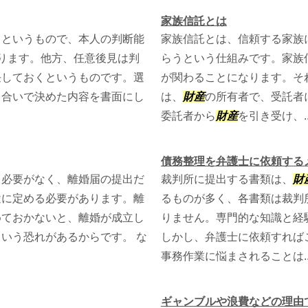
家族信託とは
るというもので、本人の判断能
家族信託とは、信頼する家族
ります。他方、任意後見は判
らうという仕組みです。家族
任しておくというものです。選
が関わることになります。そ
し合いで決めた内容を書面にし
は、
財産
の所有者で、受託者
委託者から
財産
を引き受け、..
債務整理を弁護士に依頼する
る必要がなく、離婚届の提出だ
裁判所に提出する書類は、
財
途に定める必要があります。離
るものが多く、各書類は裁判
めておかないと、離婚が成立し
りません。専門的な知識と経
いう恐れがあるからです。 な
しかし、弁護士に依頼すれば
事務作業に悩まされることは..
ギャンブルや浪費などの理由