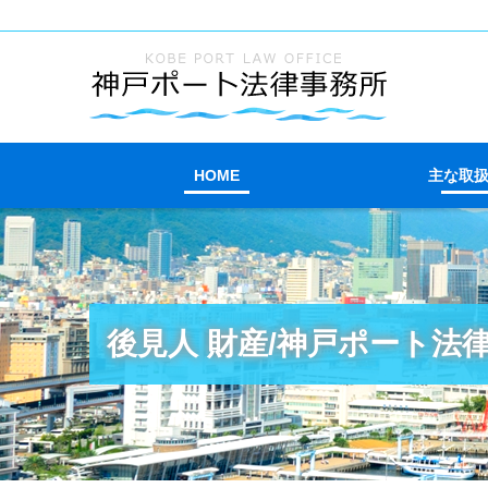
HOME
主な取
後見人 財産/神戸ポート法