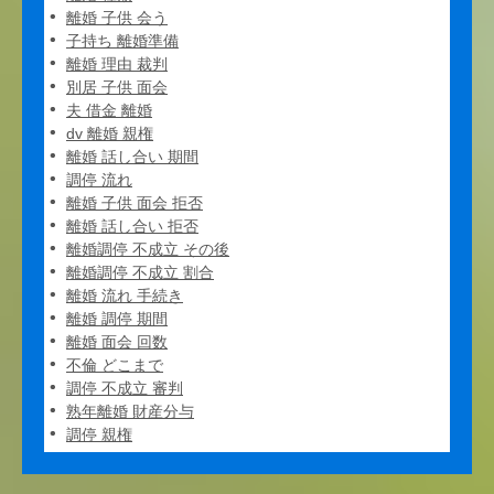
離婚 子供 会う
子持ち 離婚準備
離婚 理由 裁判
別居 子供 面会
夫 借金 離婚
dv 離婚 親権
離婚 話し合い 期間
調停 流れ
離婚 子供 面会 拒否
離婚 話し合い 拒否
離婚調停 不成立 その後
離婚調停 不成立 割合
離婚 流れ 手続き
離婚 調停 期間
離婚 面会 回数
不倫 どこまで
調停 不成立 審判
熟年離婚 財産分与
調停 親権