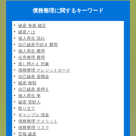
債務整理に関するキーワード
破産 免責 確定
破産とは
個人再生 流れ
自己破産手続き 費用
個人再生 費用
任意整理 費用
差し押さえ 対象
債務整理 クレジットカード
自己破産 退職金
破産 種類
自己破産 差押え
個人再生 車
破産 管財人
取り立て
ギャンブル 借金
債務整理 デメリット
債務整理 リスク
官報 破産