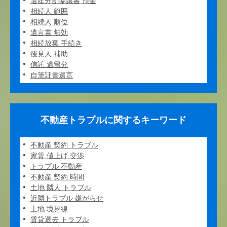
遺産分割協議書 預金
相続人 範囲
相続人 順位
遺言書 無効
相続放棄 手続き
後見人 補助
信託 遺留分
自筆証書遺言
不動産トラブルに関するキーワード
不動産 契約 トラブル
家賃 値上げ 交渉
トラブル 不動産
不動産 契約 時間
土地 隣人 トラブル
近隣トラブル 嫌がらせ
土地 境界線
賃貸退去 トラブル