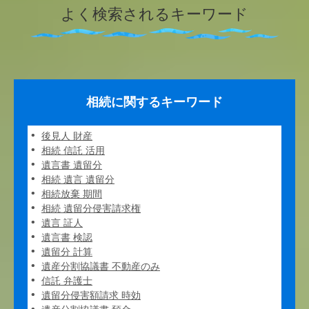
よく検索されるキーワード
相続に関するキーワード
後見人 財産
相続 信託 活用
遺言書 遺留分
相続 遺言 遺留分
相続放棄 期間
相続 遺留分侵害請求権
遺言 証人
遺言書 検認
遺留分 計算
遺産分割協議書 不動産のみ
信託 弁護士
遺留分侵害額請求 時効