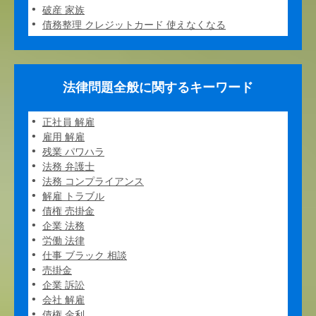
破産 家族
債務整理 クレジットカード 使えなくなる
法律問題全般に関するキーワード
正社員 解雇
雇用 解雇
残業 パワハラ
法務 弁護士
法務 コンプライアンス
解雇 トラブル
債権 売掛金
企業 法務
労働 法律
仕事 ブラック 相談
売掛金
企業 訴訟
会社 解雇
債権 金利