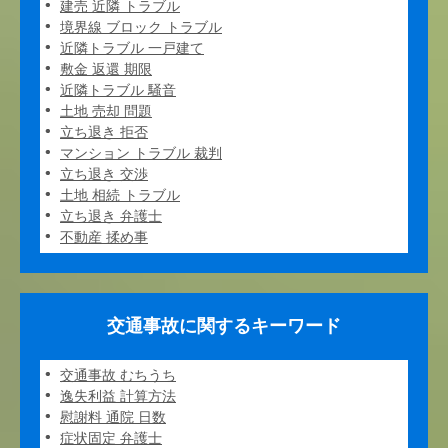
建売 近隣 トラブル
境界線 ブロック トラブル
近隣トラブル 一戸建て
敷金 返還 期限
近隣トラブル 騒音
土地 売却 問題
立ち退き 拒否
マンション トラブル 裁判
立ち退き 交渉
土地 相続 トラブル
立ち退き 弁護士
不動産 揉め事
交通事故に関するキーワード
交通事故 むちうち
逸失利益 計算方法
慰謝料 通院 日数
症状固定 弁護士