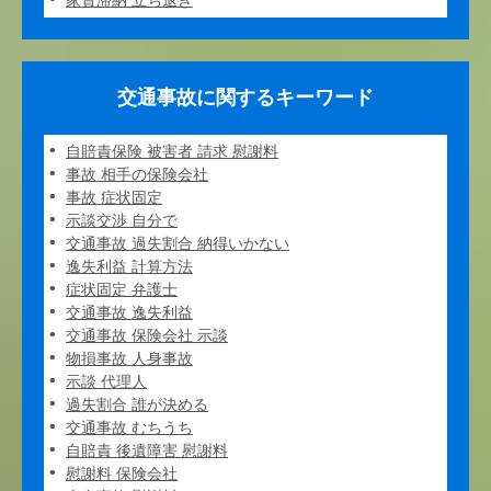
家賃滞納 立ち退き
交通事故に関するキーワード
自賠責保険 被害者 請求 慰謝料
事故 相手の保険会社
事故 症状固定
示談交渉 自分で
交通事故 過失割合 納得いかない
逸失利益 計算方法
症状固定 弁護士
交通事故 逸失利益
交通事故 保険会社 示談
物損事故 人身事故
示談 代理人
過失割合 誰が決める
交通事故 むちうち
自賠責 後遺障害 慰謝料
慰謝料 保険会社