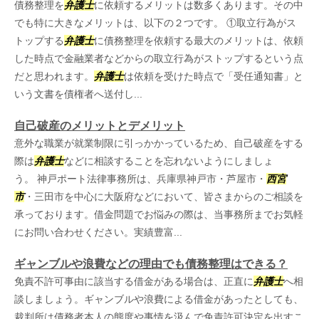
債務整理を
弁護士
に依頼するメリットは数多くあります。その中
でも特に大きなメリットは、以下の２つです。 ①取立行為がス
トップする
弁護士
に債務整理を依頼する最大のメリットは、依頼
した時点で金融業者などからの取立行為がストップするという点
だと思われます。
弁護士
は依頼を受けた時点で「受任通知書」と
いう文書を債権者へ送付し...
自己破産のメリットとデメリット
意外な職業が就業制限に引っかかっているため、自己破産をする
際は
弁護士
などに相談することを忘れないようにしましょ
う。 神戸ポート法律事務所は、兵庫県神戸市・芦屋市・
西宮
市
・三田市を中心に大阪府などにおいて、皆さまからのご相談を
承っております。借金問題でお悩みの際は、当事務所までお気軽
にお問い合わせください。実績豊富...
ギャンブルや浪費などの理由でも債務整理はできる？
免責不許可事由に該当する借金がある場合は、正直に
弁護士
へ相
談しましょう。ギャンブルや浪費による借金があったとしても、
裁判所は債務者本人の態度や事情を汲んで免責許可決定を出すこ