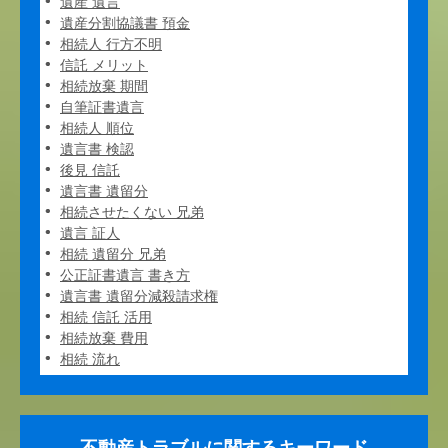
遺産 遺言
遺産分割協議書 預金
相続人 行方不明
信託 メリット
相続放棄 期間
自筆証書遺言
相続人 順位
遺言書 検認
後見 信託
遺言書 遺留分
相続させたくない 兄弟
遺言 証人
相続 遺留分 兄弟
公正証書遺言 書き方
遺言書 遺留分減殺請求権
相続 信託 活用
相続放棄 費用
相続 流れ