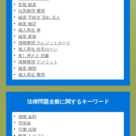
官報 破産
任意整理 費用
破産 手続き 流れ 法人
破産 確定
個人再生 車
破産 家族
債務整理 クレジットカード
個人再生 住宅ローン
差し押さえ 対象
債務整理 デメリット
破産 種類
個人再生 費用
法律問題全般に関するキーワード
債権 金利
売掛金
労働 法律
解雇 トラブル