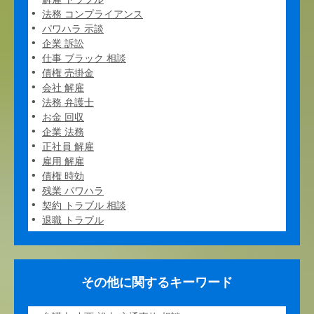
法務 コンプライアンス
パワハラ 示談
企業 訴訟
仕事 ブラック 相談
債権 売掛金
会社 解雇
法務 弁護士
お金 回収
企業 法務
正社員 解雇
雇用 解雇
債権 時効
残業 パワハラ
契約 トラブル 相談
退職 トラブル
その他に関するキーワード