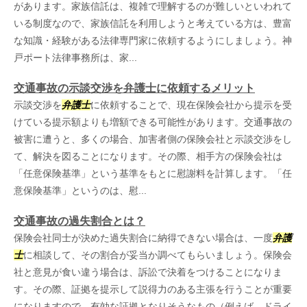
があります。家族信託は、複雑で理解するのが難しいといわれて
いる制度なので、家族信託を利用しようと考えている方は、豊富
な知識・経験がある法律専門家に依頼するようにしましょう。神
戸ポート法律事務所は、家...
交通事故の示談交渉を弁護士に依頼するメリット
示談交渉を
弁護士
に依頼することで、現在保険会社から提示を受
けている提示額よりも増額できる可能性があります。交通事故の
被害に遭うと、多くの場合、加害者側の保険会社と示談交渉をし
て、解決を図ることになります。その際、相手方の保険会社は
「任意保険基準」という基準をもとに慰謝料を計算します。「任
意保険基準」というのは、慰...
交通事故の過失割合とは？
保険会社同士が決めた過失割合に納得できない場合は、一度
弁護
士
に相談して、その割合が妥当か調べてもらいましょう。保険会
社と意見が食い違う場合は、訴訟で決着をつけることになりま
す。その際、証拠を提示して説得力のある主張を行うことが重要
になりますので、有効な証拠となりそうなもの（例えば、ドライ