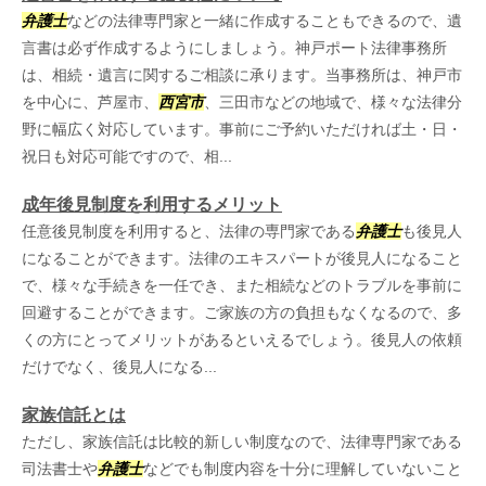
弁護士
などの法律専門家と一緒に作成することもできるので、遺
言書は必ず作成するようにしましょう。神戸ポート法律事務所
は、相続・遺言に関するご相談に承ります。当事務所は、神戸市
を中心に、芦屋市、
西宮市
、三田市などの地域で、様々な法律分
野に幅広く対応しています。事前にご予約いただければ土・日・
祝日も対応可能ですので、相...
成年後見制度を利用するメリット
任意後見制度を利用すると、法律の専門家である
弁護士
も後見人
になることができます。法律のエキスパートが後見人になること
で、様々な手続きを一任でき、また相続などのトラブルを事前に
回避することができます。ご家族の方の負担もなくなるので、多
くの方にとってメリットがあるといえるでしょう。後見人の依頼
だけでなく、後見人になる...
家族信託とは
ただし、家族信託は比較的新しい制度なので、法律専門家である
司法書士や
弁護士
などでも制度内容を十分に理解していないこと