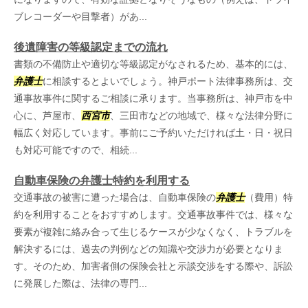
ブレコーダーや目撃者）があ...
後遺障害の等級認定までの流れ
書類の不備防止や適切な等級認定がなされるため、基本的には、
弁護士
に相談するとよいでしょう。神戸ポート法律事務所は、交
通事故事件に関するご相談に承ります。当事務所は、神戸市を中
心に、芦屋市、
西宮市
、三田市などの地域で、様々な法律分野に
幅広く対応しています。事前にご予約いただければ土・日・祝日
も対応可能ですので、相続...
自動車保険の弁護士特約を利用する
交通事故の被害に遭った場合は、自動車保険の
弁護士
（費用）特
約を利用することをおすすめします。交通事故事件では、様々な
要素が複雑に絡み合って生じるケースが少なくなく、トラブルを
解決するには、過去の判例などの知識や交渉力が必要となりま
す。そのため、加害者側の保険会社と示談交渉をする際や、訴訟
に発展した際は、法律の専門...