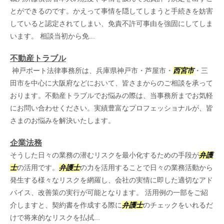
とができるのです。かえって事情を隠してしまうと手続きを妨害
していると認定されてしまい、免責不許可事由を強固にしてしま
います。 相談当初から免...
不動産トラブル
神戸ポート法律事務所は、兵庫県神戸市・芦屋市・
西宮市
・三
田市を中心に大阪府などにおいて、皆さまからのご相談を承って
おります。不動産トラブルでお悩みの際は、当事務所までお気軽
にお問い合わせください。実績豊富なプロフェッショナルが、皆
さまのお悩みを解決いたします。
企業法務
そうした日々の業務の潜むリスクを最小化するための手段が
弁護
士
の活用です。
弁護士
の力を活用することで日々の業務活動から
発生する様々なリスクを網羅し、会社の実情に即した適切なアド
バイス、改善策の実行が可能となります。 活用例の一部をご紹
介しますと、契約書を作成する際に
弁護士
のチェックをいれるだ
けで将来的なリスクを払拭...