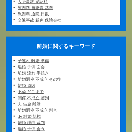
人身事故 慰謝料
慰謝料 自賠責 基準
慰謝料 通院 日数
交通事故 裁判 保険会社
離婚に関するキーワード
子連れ 離婚 準備
離婚 子供 面会
離婚 流れ 手続き
離婚調停 不成立 その後
離婚 原因
不倫 どこまで
調停 不成立 審判
夫 借金 離婚
離婚調停 不成立 割合
dv 離婚 親権
離婚 理由 裁判
離婚 子供 会う