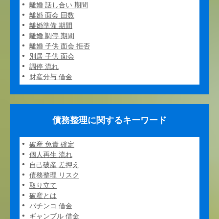
離婚 話し合い 期間
離婚 面会 回数
離婚準備 期間
離婚 調停 期間
離婚 子供 面会 拒否
別居 子供 面会
調停 流れ
財産分与 借金
債務整理に関するキーワード
破産 免責 確定
個人再生 流れ
自己破産 差押え
債務整理 リスク
取り立て
破産とは
パチンコ 借金
ギャンブル 借金