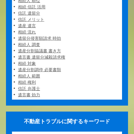
相続人 順位
相続 信託 活用
信託 遺留分
信託 メリット
遺産 遺言
相続 流れ
遺留分侵害額請求 時効
相続人 調査
遺産分割協議書 書き方
遺言書 遺留分減殺請求権
相続 対象
遺産分割調停 必要書類
相続人 範囲
相続 権利
信託 弁護士
遺言書 効力
不動産トラブルに関するキーワード