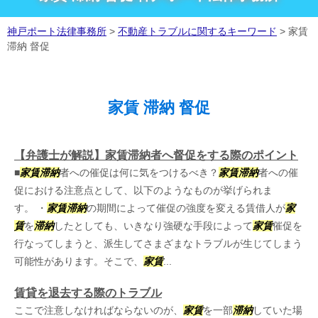
神戸ポート法律事務所
>
不動産トラブルに関するキーワード
>
家賃
滞納 督促
家賃 滞納 督促
【弁護士が解説】家賃滞納者へ督促をする際のポイント
■
家賃
滞納
者への催促は何に気をつけるべき？
家賃
滞納
者への催
促における注意点として、以下のようなものが挙げられま
す。 ・
家賃
滞納
の期間によって催促の強度を変える賃借人が
家
賃
を
滞納
したとしても、いきなり強硬な手段によって
家賃
催促を
行なってしまうと、派生してさまざまなトラブルが生じてしまう
可能性があります。そこで、
家賃
...
賃貸を退去する際のトラブル
ここで注意しなければならないのが、
家賃
を一部
滞納
していた場