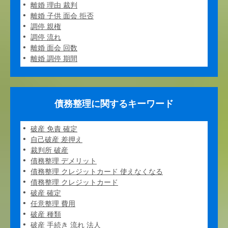
離婚 理由 裁判
離婚 子供 面会 拒否
調停 親権
調停 流れ
離婚 面会 回数
離婚 調停 期間
債務整理に関するキーワード
破産 免責 確定
自己破産 差押え
裁判所 破産
債務整理 デメリット
債務整理 クレジットカード 使えなくなる
債務整理 クレジットカード
破産 確定
任意整理 費用
破産 種類
破産 手続き 流れ 法人