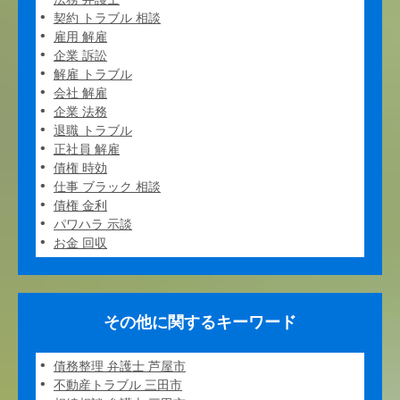
契約 トラブル 相談
雇用 解雇
企業 訴訟
解雇 トラブル
会社 解雇
企業 法務
退職 トラブル
正社員 解雇
債権 時効
仕事 ブラック 相談
債権 金利
パワハラ 示談
お金 回収
その他に関するキーワード
債務整理 弁護士 芦屋市
不動産トラブル 三田市