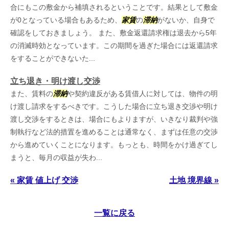
合にもこの敷金から補填されるということです。結果として敷金
が0となっている場合もあるため、
家賃
の
滞納
がないか、自身で
確認をしておきましょう。 また、敷金返還請求権は退去から5年
の消滅時効となっています。この期間を過ぎた場合には返還請求
をすることができないた...
立ち退き・明け渡し交渉
また、賃料の
滞納
や契約違反がある賃借人に対しては、物件の明
け渡し請求をするべきです。こうした場合に立ち退き交渉や明け
渡し交渉をするときは、場合にもよりますが、いきなり裁判や強
制執行など法的措置を進めることは通常なく、まずは任意の交渉
から進めていくことになります。もっとも、時間をかけ過ぎてし
まうと、毎月の収益が失わ...
« 家賃 値上げ 交渉
土地 境界線 »
一覧に戻る