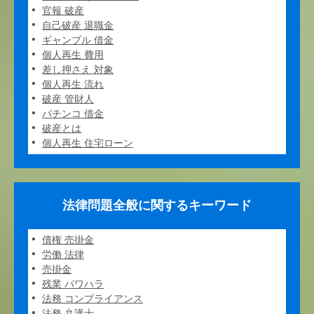
官報 破産
自己破産 退職金
ギャンブル 借金
個人再生 費用
差し押さえ 対象
個人再生 流れ
破産 管財人
パチンコ 借金
破産とは
個人再生 住宅ローン
法律問題全般に関するキーワード
債権 売掛金
労働 法律
売掛金
残業 パワハラ
法務 コンプライアンス
法務 弁護士