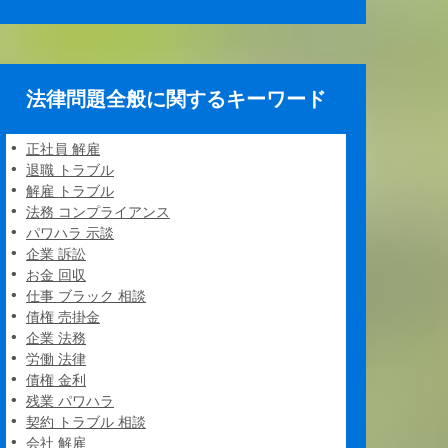
法律問題全般に関するキーワード
正社員 解雇
退職 トラブル
解雇 トラブル
法務 コンプライアンス
パワハラ 示談
企業 訴訟
お金 回収
仕事 ブラック 相談
債権 売掛金
企業 法務
労働 法律
債権 金利
残業 パワハラ
契約 トラブル 相談
会社 解雇