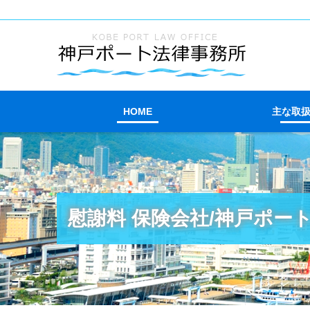
HOME
主な取
慰謝料 保険会社/神戸ポー