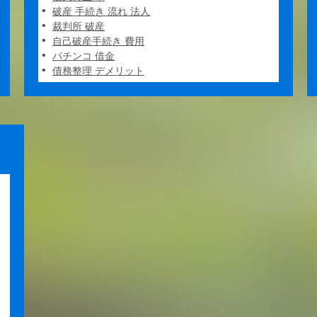
破産 手続き 流れ 法人
裁判所 破産
自己破産手続き 費用
パチンコ 借金
債務整理 デメリット