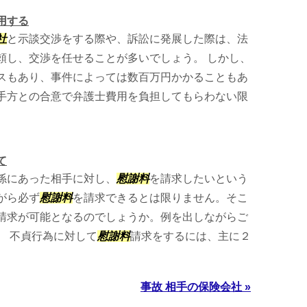
用する
社
と示談交渉をする際や、訴訟に発展した際は、法
頼し、交渉を任せることが多いでしょう。 しかし、
スもあり、事件によっては数百万円かかることもあ
手方との合意で弁護士費用を負担してもらわない限
て
係にあった相手に対し、
慰謝料
を請求したいという
がら必ず
慰謝料
を請求できるとは限りません。そこ
請求が可能となるのでしょうか。例を出しながらご
。 不貞行為に対して
慰謝料
請求をするには、主に２
事故 相手の保険会社 »