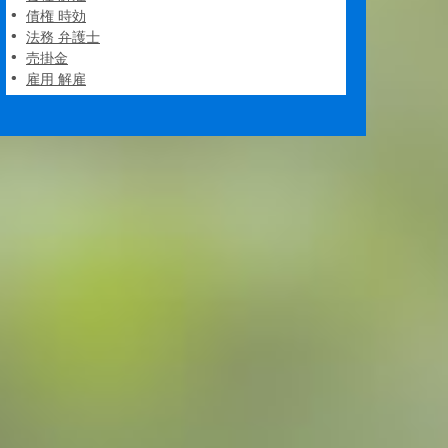
債権 時効
法務 弁護士
売掛金
雇用 解雇