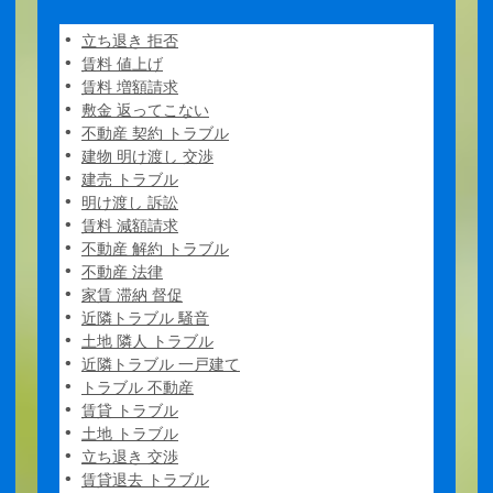
立ち退き 拒否
賃料 値上げ
賃料 増額請求
敷金 返ってこない
不動産 契約 トラブル
建物 明け渡し 交渉
建売 トラブル
明け渡し 訴訟
賃料 減額請求
不動産 解約 トラブル
不動産 法律
家賃 滞納 督促
近隣トラブル 騒音
土地 隣人 トラブル
近隣トラブル 一戸建て
トラブル 不動産
賃貸 トラブル
土地 トラブル
立ち退き 交渉
賃貸退去 トラブル