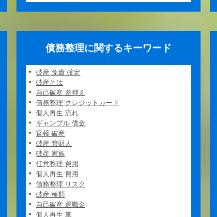
債務整理に関するキーワード
破産 免責 確定
破産とは
自己破産 差押え
債務整理 クレジットカード
個人再生 流れ
ギャンブル 借金
官報 破産
破産 管財人
破産 家族
任意整理 費用
個人再生 費用
債務整理 リスク
破産 種類
自己破産 退職金
個人再生 車