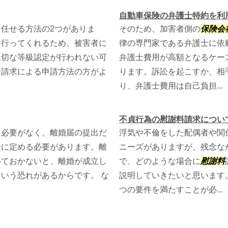
自動車保険の弁護士特約を利
任せる方法の2つがありま
そのため、加害者側の
保険会
を行ってくれるため、被害者に
律の専門家である弁護士に依
適切な等級認定が行われない可
弁護士費用が高額となるケー
者請求による申請方法の方がよ
ります。訴訟を起こすか、相
り、弁護士費用は自己負担...
不貞行為の慰謝料請求につい
る必要がなく、離婚届の提出だ
浮気や不倫をした配偶者や関
途に定める必要があります。離
ニーズがありますが、残念な
めておかないと、離婚が成立し
で、どのような場合に
慰謝料
いう恐れがあるからです。 な
説明していきたいと思います
つの要件を満たすことが必...