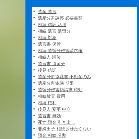
遺産 遺言
遺産分割調停 必要書類
相続 信託 活用
相続 遺言 遺留分
相続 対象
遺言書 保管
相続 遺留分侵害請求権
相続人 順位
遺言書 遺留分
後見 信託
遺産分割協議書 不動産のみ
遺産分割協議 期限
遺留分侵害額請求 時効
相続放棄 費用
相続 権利
後見人 変更 申立
遺言書 無効
死亡 預金 引き出し
非嫡出子 相続させたくない
預金 相続 分割