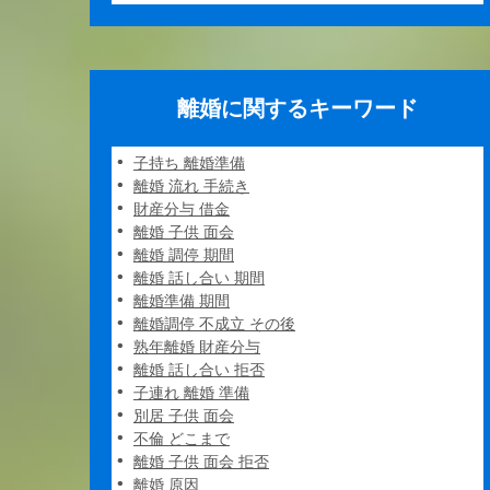
離婚に関するキーワード
子持ち 離婚準備
離婚 流れ 手続き
財産分与 借金
離婚 子供 面会
離婚 調停 期間
離婚 話し合い 期間
離婚準備 期間
離婚調停 不成立 その後
熟年離婚 財産分与
離婚 話し合い 拒否
子連れ 離婚 準備
別居 子供 面会
不倫 どこまで
離婚 子供 面会 拒否
離婚 原因