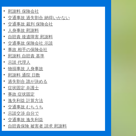
慰謝料 保険会社
交通事故 過失割合 納得いかない
交通事故 裁判 保険会社
人身事故 慰謝料
自賠責 後遺障害 慰謝料
交通事故 保険会社 示談
事故 相手の保険会社
慰謝料 自賠責 基準
示談 代理人
物損事故 人身事故
慰謝料 通院 日数
過失割合 誰が決める
症状固定 弁護士
事故 症状固定
逸失利益 計算方法
交通事故 むちうち
示談交渉 自分で
交通事故 逸失利益
自賠責保険 被害者 請求 慰謝料