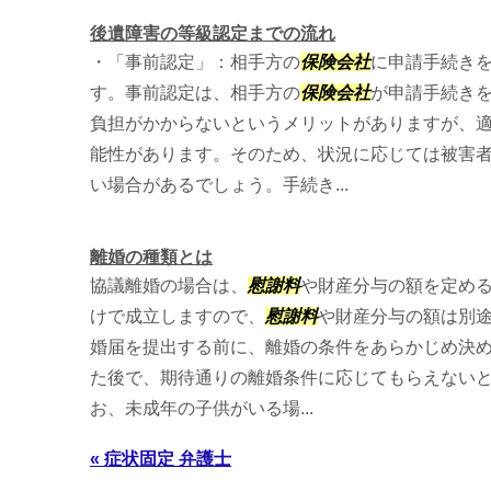
後遺障害の等級認定までの流れ
・「事前認定」：相手方の
保険会社
に申請手続きを
す。事前認定は、相手方の
保険会社
が申請手続き
負担がかからないというメリットがありますが、
能性があります。そのため、状況に応じては被害
い場合があるでしょう。手続き...
離婚の種類とは
協議離婚の場合は、
慰謝料
や財産分与の額を定め
けで成立しますので、
慰謝料
や財産分与の額は別
婚届を提出する前に、離婚の条件をあらかじめ決
た後で、期待通りの離婚条件に応じてもらえないと
お、未成年の子供がいる場...
« 症状固定 弁護士