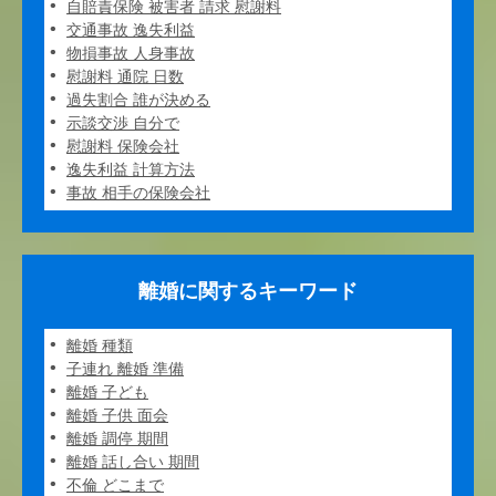
自賠責保険 被害者 請求 慰謝料
交通事故 逸失利益
物損事故 人身事故
慰謝料 通院 日数
過失割合 誰が決める
示談交渉 自分で
慰謝料 保険会社
逸失利益 計算方法
事故 相手の保険会社
離婚に関するキーワード
離婚 種類
子連れ 離婚 準備
離婚 子ども
離婚 子供 面会
離婚 調停 期間
離婚 話し合い 期間
不倫 どこまで