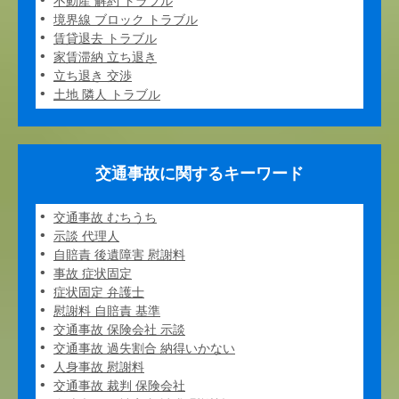
不動産 解約 トラブル
境界線 ブロック トラブル
賃貸退去 トラブル
家賃滞納 立ち退き
立ち退き 交渉
土地 隣人 トラブル
交通事故に関するキーワード
交通事故 むちうち
示談 代理人
自賠責 後遺障害 慰謝料
事故 症状固定
症状固定 弁護士
慰謝料 自賠責 基準
交通事故 保険会社 示談
交通事故 過失割合 納得いかない
人身事故 慰謝料
交通事故 裁判 保険会社