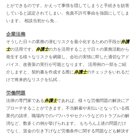
とができるのです。かえって事情を隠してしまうと手続きを妨害
していると認定されてしまい、免責不許可事由を強固にしてしま
います。 相談当初から免...
企業法務
そうした日々の業務の潜むリスクを最小化するための手段が
弁護
士
の活用です。
弁護士
の力を活用することで日々の業務活動から
発生する様々なリスクを網羅し、会社の実情に即した適切なアド
バイス、改善策の実行が可能となります。 活用例の一部をご紹
介しますと、契約書を作成する際に
弁護士
のチェックをいれるだ
けで将来的なリスクを払拭...
労働問題
法律の専門家である
弁護士
であれば、様々な労働問題の解決にア
プローチすることができます。不当解雇や未払いとなっている残
業代の請求、職場内でのパワハラやセクハラなどのトラブルの解
消など、数多くの例が挙げられます。 もちろん上述の問題だけ
でなく、賃金の引き下げなど労働条件に関する問題なども解決す