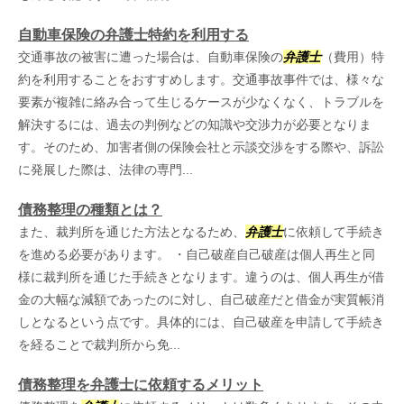
自動車保険の弁護士特約を利用する
交通事故の被害に遭った場合は、自動車保険の
弁護士
（費用）特
約を利用することをおすすめします。交通事故事件では、様々な
要素が複雑に絡み合って生じるケースが少なくなく、トラブルを
解決するには、過去の判例などの知識や交渉力が必要となりま
す。そのため、加害者側の保険会社と示談交渉をする際や、訴訟
に発展した際は、法律の専門...
債務整理の種類とは？
また、裁判所を通じた方法となるため、
弁護士
に依頼して手続き
を進める必要があります。 ・自己破産自己破産は個人再生と同
様に裁判所を通じた手続きとなります。違うのは、個人再生が借
金の大幅な減額であったのに対し、自己破産だと借金が実質帳消
しとなるという点です。具体的には、自己破産を申請して手続き
を経ることで裁判所から免...
債務整理を弁護士に依頼するメリット