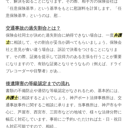
て、解決を図ることになります。その際、相手方の保険会社は
「任意保険基準」という基準をもとに慰謝料を計算します。「任
意保険基準」というのは、慰...
交通事故の過失割合とは？
保険会社同士が決めた過失割合に納得できない場合は、一度
弁護
士
に相談して、その割合が妥当か調べてもらいましょう。保険会
社と意見が食い違う場合は、訴訟で決着をつけることになりま
す。その際、証拠を提示して説得力のある主張を行うことが重要
になりますので、有効な証拠となりそうなもの（例えば、ドライ
ブレコーダーや目撃者）があ...
後遺障害の等級認定までの流れ
書類の不備防止や適切な等級認定がなされるため、基本的には、
弁護士
に相談するとよいでしょう。神戸ポート法律事務所は、交
通事故事件に関するご相談に承ります。当事務所は、神戸市を中
心に、芦屋市、西宮市、三田市などの地域で、様々な法律分野に
幅広く対応しています。事前にご予約いただければ土・日・祝日
も対応可能ですので、相続...