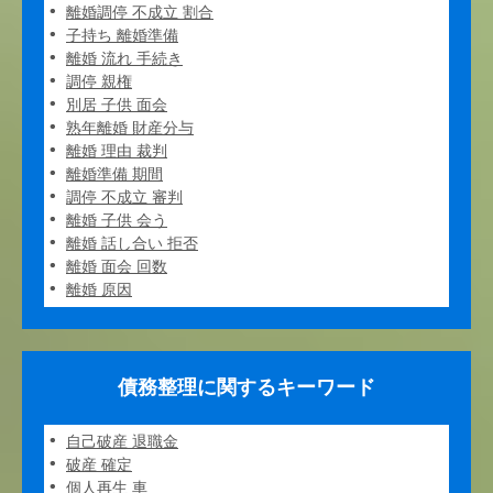
離婚調停 不成立 割合
子持ち 離婚準備
離婚 流れ 手続き
調停 親権
別居 子供 面会
熟年離婚 財産分与
離婚 理由 裁判
離婚準備 期間
調停 不成立 審判
離婚 子供 会う
離婚 話し合い 拒否
離婚 面会 回数
離婚 原因
債務整理に関するキーワード
自己破産 退職金
破産 確定
個人再生 車