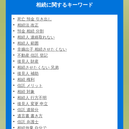
相続に関するキーワード
死亡 預金 引き出し
相続法 改正
預金 相続 分割
相続人 連絡取れない
相続人 範囲
非嫡出子 相続させたくない
不動産 信託 登記
後見人 財産
相続させたくない 兄弟
後見人 補助
相続 権利
信託 メリット
相続 対象
相続人 行方不明
後見人 変更 申立
信託 遺留分
遺言書 書き方
信託 弁護士
相続放棄 自分で