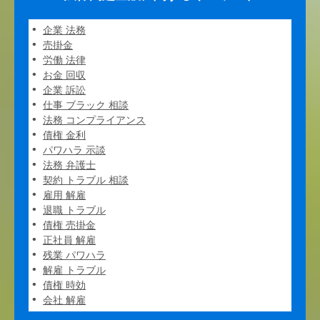
企業 法務
売掛金
労働 法律
お金 回収
企業 訴訟
仕事 ブラック 相談
法務 コンプライアンス
債権 金利
パワハラ 示談
法務 弁護士
契約 トラブル 相談
雇用 解雇
退職 トラブル
債権 売掛金
正社員 解雇
残業 パワハラ
解雇 トラブル
債権 時効
会社 解雇