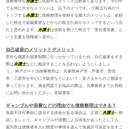
債務整理を
弁護士
に依頼するメリットは数多くあります。その中
でも特に大きなメリットは、以下の２つです。 ①取立行為がス
トップする
弁護士
に債務整理を依頼する最大のメリットは、依頼
した時点で金融業者などからの取立行為がストップするという点
だと思われます。
弁護士
は依頼を受けた時点で「受任通知書」と
いう文書を債権者へ送付し...
自己破産のメリットとデメリット
意外な職業が就業制限に引っかかっているため、自己破産をする
際は
弁護士
などに相談することを忘れないようにしましょ
う。 神戸ポート法律事務所は、兵庫県神戸市・芦屋市・西宮
市・三田市を中心に大阪府などにおいて、皆さまからのご相談を
承っております。借金問題でお悩みの際は、当事務所までお気軽
にお問い合わせください。実績豊富...
ギャンブルや浪費などの理由でも債務整理はできる？
免責不許可事由に該当する借金がある場合は、正直に
弁護士
へ相
談しましょう。ギャンブルや浪費による借金があったとしても、
裁判所は債務者本人の態度や事情を汲んで免責許可決定を出すこ