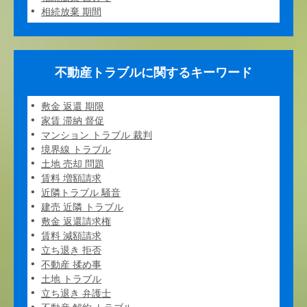
相続放棄 期間
不動産トラブルに関するキーワード
敷金 返還 期限
家賃 滞納 督促
マンション トラブル 裁判
境界線 トラブル
土地 売却 問題
賃料 増額請求
近隣トラブル 騒音
建売 近隣 トラブル
敷金 返還請求権
賃料 減額請求
立ち退き 拒否
不動産 揉め事
土地 トラブル
立ち退き 弁護士