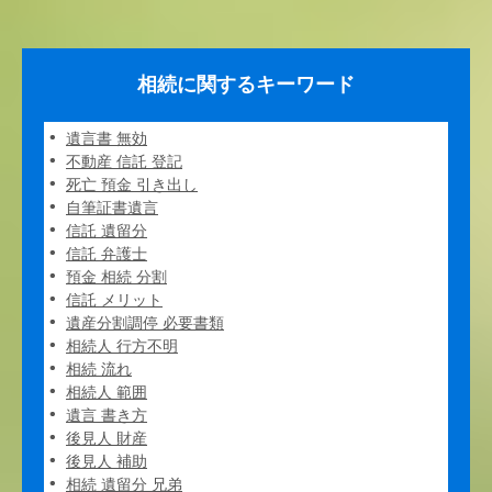
相続に関するキーワード
遺言書 無効
不動産 信託 登記
死亡 預金 引き出し
自筆証書遺言
信託 遺留分
信託 弁護士
預金 相続 分割
信託 メリット
遺産分割調停 必要書類
相続人 行方不明
相続 流れ
相続人 範囲
遺言 書き方
後見人 財産
後見人 補助
相続 遺留分 兄弟