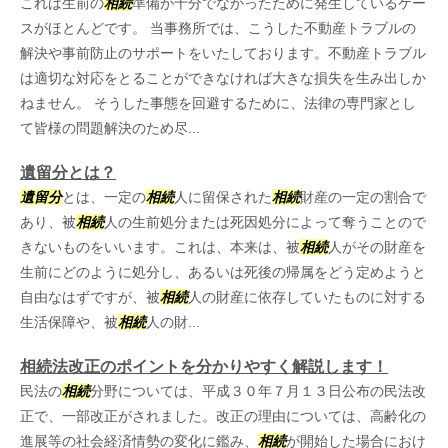
これは生前の
相続
準備が十分でなかったために発生しているケー
スがほとんどです。 当事務所では、こうした不動産トラブルの
解決や事前防止のサポートをいたしております。不動産トラブル
は適切な対応をとることができなければ大きな損失を生み出しか
ねません。 そうした事態を回避するために、法律の専門家とし
て皆様の問題解決のため尽...
遺留分とは？
遺留分
とは、一定の
相続
人に留保された
相続
財産の一定の割合で
あり、被
相続
人の生前処分または死因処分によって奪うことので
きないものをいいます。これは、本来は、被
相続
人がその財産を
生前にどのように処分し、あるいは死後の帰属をどう定めようと
自由なはずですが、被
相続
人の財産に依存していたものに対する
生活保障や、被
相続
人の財...
相続法改正のポイントを分かりやすく解説します！
民法の
相続
分野については、平成３０年７月１３日公布の民法改
正で、一部改正がされました。改正の理由については、高齢化の
進展等の社会経済情勢の変化に鑑み、
相続
が開始した場合におけ