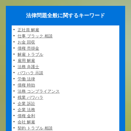
法律問題全般に関するキーワード
正社員 解雇
仕事 ブラック 相談
お金 回収
債権 売掛金
解雇 トラブル
雇用 解雇
法務 弁護士
パワハラ 示談
労働 法律
債権 時効
法務 コンプライアンス
残業 パワハラ
企業 訴訟
企業 法務
債権 金利
会社 解雇
契約 トラブル 相談