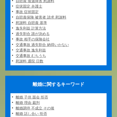
自賠責 後遺障害 慰謝料
症状固定 弁護士
事故 症状固定
自賠責保険 被害者 請求 慰謝料
慰謝料 自賠責 基準
逸失利益 計算方法
過失割合 誰が決める
事故 相手の保険会社
交通事故 過失割合 納得いかない
交通事故 逸失利益
交通事故 むちうち
慰謝料 通院 日数
離婚に関するキーワード
離婚 子供 面会 拒否
離婚 理由 裁判
離婚調停 不成立 その後
離婚 話し合い 拒否