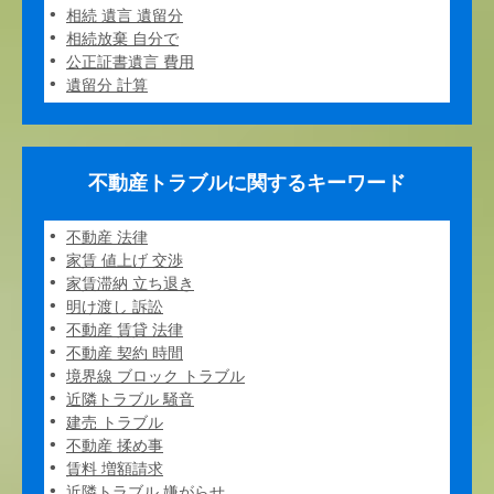
相続 遺言 遺留分
相続放棄 自分で
公正証書遺言 費用
遺留分 計算
不動産トラブルに関するキーワード
不動産 法律
家賃 値上げ 交渉
家賃滞納 立ち退き
明け渡し 訴訟
不動産 賃貸 法律
不動産 契約 時間
境界線 ブロック トラブル
近隣トラブル 騒音
建売 トラブル
不動産 揉め事
賃料 増額請求
近隣トラブル 嫌がらせ