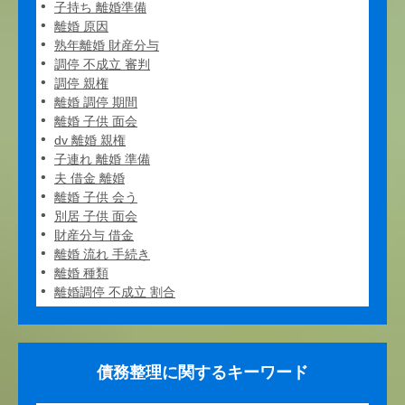
子持ち 離婚準備
離婚 原因
熟年離婚 財産分与
調停 不成立 審判
調停 親権
離婚 調停 期間
離婚 子供 面会
dv 離婚 親権
子連れ 離婚 準備
夫 借金 離婚
離婚 子供 会う
別居 子供 面会
財産分与 借金
離婚 流れ 手続き
離婚 種類
離婚調停 不成立 割合
債務整理に関するキーワード