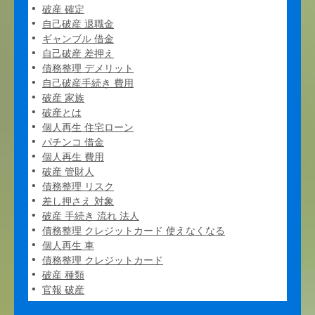
破産 確定
自己破産 退職金
ギャンブル 借金
自己破産 差押え
債務整理 デメリット
自己破産手続き 費用
破産 家族
破産とは
個人再生 住宅ローン
パチンコ 借金
個人再生 費用
破産 管財人
債務整理 リスク
差し押さえ 対象
破産 手続き 流れ 法人
債務整理 クレジットカード 使えなくなる
個人再生 車
債務整理 クレジットカード
破産 種類
官報 破産