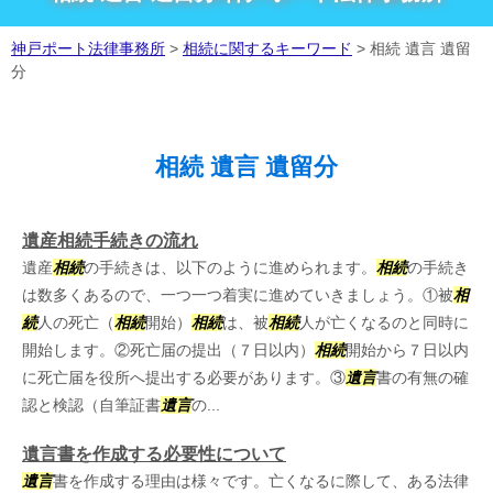
神戸ポート法律事務所
>
相続に関するキーワード
>
相続 遺言 遺留
分
相続 遺言 遺留分
遺産相続手続きの流れ
遺産
相続
の手続きは、以下のように進められます。
相続
の手続き
は数多くあるので、一つ一つ着実に進めていきましょう。①被
相
続
人の死亡（
相続
開始）
相続
は、被
相続
人が亡くなるのと同時に
開始します。②死亡届の提出（７日以内）
相続
開始から７日以内
に死亡届を役所へ提出する必要があります。③
遺言
書の有無の確
認と検認（自筆証書
遺言
の...
遺言書を作成する必要性について
遺言
書を作成する理由は様々です。亡くなるに際して、ある法律