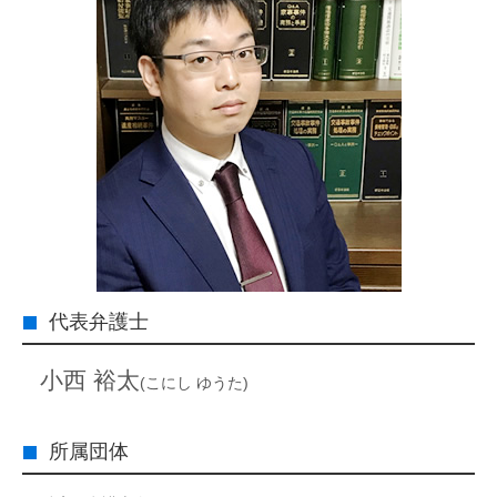
代表弁護士
小西 裕太
(こにし ゆうた)
所属団体