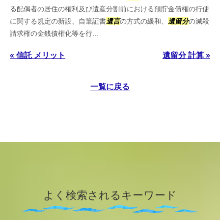
る配偶者の居住の権利及び遺産分割前における預貯金債権の行使
に関する規定の新設、自筆証書
遺言
の方式の緩和、
遺留分
の減殺
請求権の金銭債権化等を行...
« 信託 メリット
遺留分 計算 »
一覧に戻る
よく検索されるキーワード