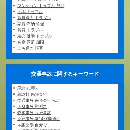
マンション トラブル 裁判
土地 トラブル
賃貸退去 トラブル
家賃 滞納 督促
賃貸 トラブル
建売 近隣 トラブル
敷金 返還 期限
立ち退き 拒否
交通事故に関するキーワード
示談 代理人
慰謝料 保険会社
交通事故 保険会社 示談
人身事故 慰謝料
物損事故 人身事故
交通事故 裁判 保険会社
示談交渉 自分で