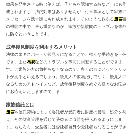
効果を発生させる時（例えば、子どもを認知する時など）にも作
成されますし、法的効果はありませんが、付言事項として家族に
メッセージを残す際にも作成されます。そのような数ある
遺言
書
の機能の中で、最も重要なのが、家族や親族間のトラブルを未然
に防ぐということです。
成年後見制度を利用するメリット
法律のエキスパートが後見人になることで、様々な手続きを一任
でき、また
相続
などのトラブルを事前に回避することができま
す。ご家族の方の負担もなくなるので、多くの方にとってメリッ
トがあるといえるでしょう。後見人の依頼だけでなく、後見人に
なるためのアドバイスなど、成年後見制度をめぐる様々なお悩み
にお応えいたしますので、ま...
家族信託とは
遺言
や信託契約によって委託者が受託者に財産の管理・処分を与
え、その財産管理を通じて受益者に収益を得られるようにしま
す。もちろん、受益者には委託者自身や受託者もなることができ