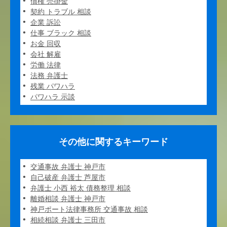
債権 売掛金
契約 トラブル 相談
企業 訴訟
仕事 ブラック 相談
お金 回収
会社 解雇
労働 法律
法務 弁護士
残業 パワハラ
パワハラ 示談
その他に関するキーワード
交通事故 弁護士 神戸市
自己破産 弁護士 芦屋市
弁護士 小西 裕太 債務整理 相談
離婚相談 弁護士 神戸市
神戸ポート法律事務所 交通事故 相談
相続相談 弁護士 三田市