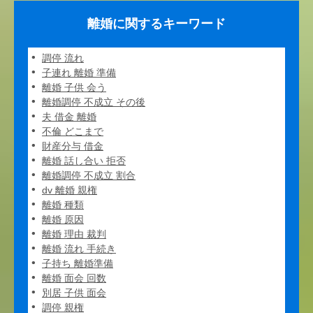
離婚に関するキーワード
調停 流れ
子連れ 離婚 準備
離婚 子供 会う
離婚調停 不成立 その後
夫 借金 離婚
不倫 どこまで
財産分与 借金
離婚 話し合い 拒否
離婚調停 不成立 割合
dv 離婚 親権
離婚 種類
離婚 原因
離婚 理由 裁判
離婚 流れ 手続き
子持ち 離婚準備
離婚 面会 回数
別居 子供 面会
調停 親権