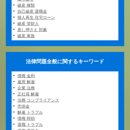
破産 種類
自己破産 退職金
個人再生 住宅ローン
破産 管財人
差し押さえ 対象
破産 家族
法律問題全般に関するキーワード
債権 金利
雇用 解雇
企業 法務
正社員 解雇
法務 コンプライアンス
売掛金
解雇 トラブル
債権 時効
退職 トラブル