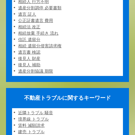
相続人 行方不明
遺産分割調停 必要書類
遺言 証人
公正証書遺言 費用
相続法 改正
相続放棄 手続き 流れ
信託 遺留分
相続 遺留分侵害請求権
遺言書 検認
後見人 財産
後見人 補助
遺産分割協議 期限
不動産トラブルに関するキーワード
近隣トラブル 騒音
境界線 トラブル
賃料 減額請求
建売 トラブル