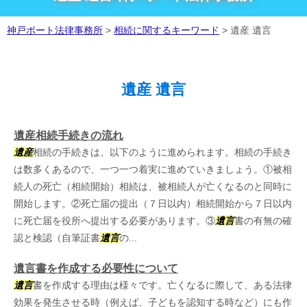
神戸ポート法律事務所
>
相続に関するキーワード
>
遺産 遺言
遺産 遺言
遺産相続手続きの流れ
遺産
相続の手続きは、以下のように進められます。相続の手続き
は数多くあるので、一つ一つ着実に進めていきましょう。①被相
続人の死亡（相続開始）相続は、被相続人が亡くなるのと同時に
開始します。②死亡届の提出（７日以内）相続開始から７日以内
に死亡届を役所へ提出する必要があります。③
遺言
書の有無の確
認と検認（自筆証書
遺言
の...
遺言書を作成する必要性について
遺言
書を作成する理由は様々です。亡くなるに際して、ある法律
効果を発生させる時（例えば、子どもを認知する時など）にも作