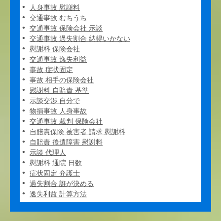
人身事故 慰謝料
交通事故 むちうち
交通事故 保険会社 示談
交通事故 過失割合 納得いかない
慰謝料 保険会社
交通事故 逸失利益
事故 症状固定
事故 相手の保険会社
慰謝料 自賠責 基準
示談交渉 自分で
物損事故 人身事故
交通事故 裁判 保険会社
自賠責保険 被害者 請求 慰謝料
自賠責 後遺障害 慰謝料
示談 代理人
慰謝料 通院 日数
症状固定 弁護士
過失割合 誰が決める
逸失利益 計算方法