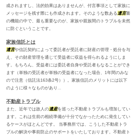
成されますし、法的効果はありませんが、付言事項として家族に
メッセージを残す際にも作成されます。そのような数ある
遺言
書
の機能の中で、最も重要なのが、家族や親族間のトラブルを未然
に防ぐということです。
家族信託とは
遺言
や信託契約によって委託者が受託者に財産の管理・処分を与
え、その財産管理を通じて受益者に収益を得られるようにしま
す。もちろん、受益者には委託者自身や受託者もなることができ
ます（単独の受託者が単独の受益者になった場合、1年間のみな
ので注意（信託法163条2号））。家族信託のメリットには以下
のように様々なものがあり...
不動産トラブル
また、近年では故人の
遺産
を巡った不動産トラブルも増加してい
ます。これは生前の相続準備が十分でなかったために発生してい
るケースがほとんどです。 当事務所では、こうした不動産トラ
ブルの解決や事前防止のサポートをいたしております。不動産ト