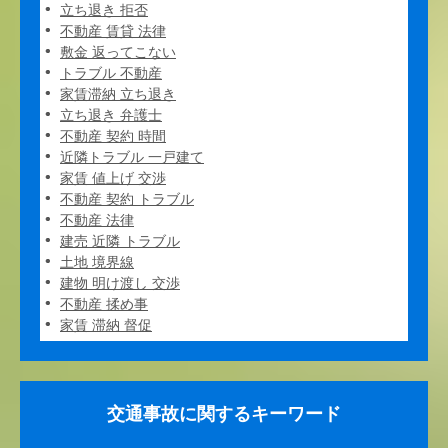
立ち退き 拒否
不動産 賃貸 法律
敷金 返ってこない
トラブル 不動産
家賃滞納 立ち退き
立ち退き 弁護士
不動産 契約 時間
近隣トラブル 一戸建て
家賃 値上げ 交渉
不動産 契約 トラブル
不動産 法律
建売 近隣 トラブル
土地 境界線
建物 明け渡し 交渉
不動産 揉め事
家賃 滞納 督促
交通事故に関するキーワード