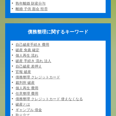
熟年離婚 財産分与
離婚 子供 面会 拒否
債務整理に関するキーワード
自己破産手続き 費用
破産 免責 確定
個人再生 流れ
破産 手続き 流れ 法人
自己破産 差押え
官報 破産
債務整理 クレジットカード
裁判所 破産
個人再生 費用
任意整理 費用
債務整理 クレジットカード 使えなくなる
破産とは
ギャンブル 借金
取り立て