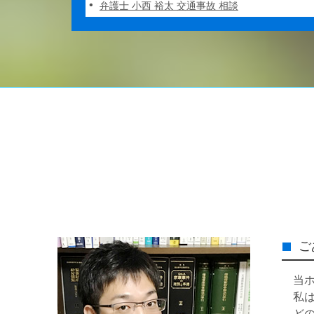
弁護士 小西 裕太 交通事故 相談
ご
当
私
ど