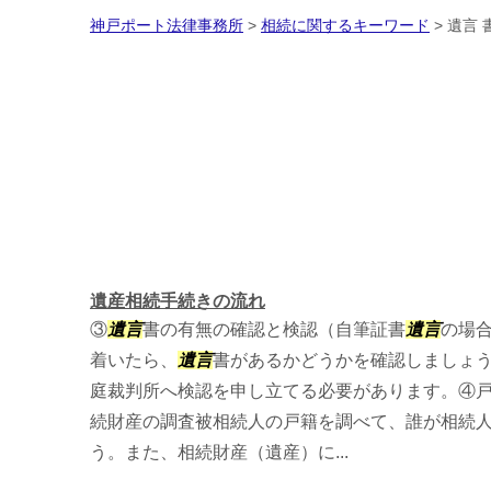
神戸ポート法律事務所
>
相続に関するキーワード
>
遺言 
遺産相続手続きの流れ
③
遺言
書の有無の確認と検認（自筆証書
遺言
の場
着いたら、
遺言
書があるかどうかを確認しましょ
庭裁判所へ検認を申し立てる必要があります。④
続財産の調査被相続人の戸籍を調べて、誰が相続
う。また、相続財産（遺産）に...