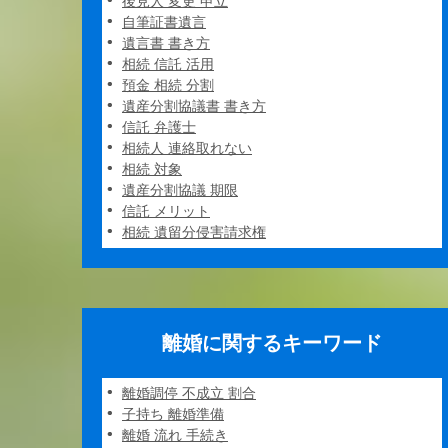
後見人 変更 申立
自筆証書遺言
遺言書 書き方
相続 信託 活用
預金 相続 分割
遺産分割協議書 書き方
信託 弁護士
相続人 連絡取れない
相続 対象
遺産分割協議 期限
信託 メリット
相続 遺留分侵害請求権
離婚に関するキーワード
離婚調停 不成立 割合
子持ち 離婚準備
離婚 流れ 手続き