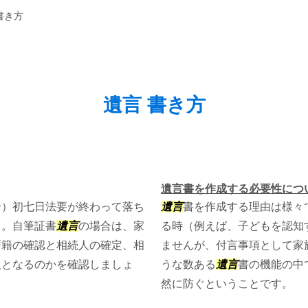
書き方
遺言 書き方
遺言書を作成する必要性につ
合）初七日法要が終わって落ち
遺言
書を作成する理由は様々
う。自筆証書
遺言
の場合は、家
る時（例えば、子どもを認知
戸籍の確認と相続人の確定、相
ませんが、付言事項として家
人となるのかを確認しましょ
うな数ある
遺言
書の機能の中
然に防ぐということです。