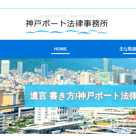
HOME
主な取
遺言 書き方/神戸ポート法