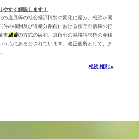
りやすく解説します！
化の進展等の社会経済情勢の変化に鑑み、相続が開
居住の権利及び遺産分割前における預貯金債権の行
証書
遺言
の方式の緩和、遺留分の減殺請求権の金銭
いう点にあるとされています。改正個所として、ま
.
相続 権利 »