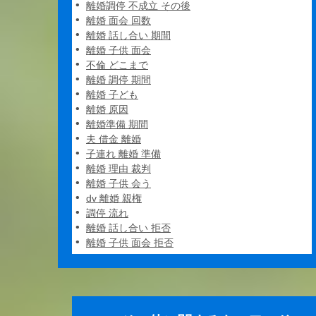
離婚調停 不成立 その後
離婚 面会 回数
離婚 話し合い 期間
離婚 子供 面会
不倫 どこまで
離婚 調停 期間
離婚 子ども
離婚 原因
離婚準備 期間
夫 借金 離婚
子連れ 離婚 準備
離婚 理由 裁判
離婚 子供 会う
dv 離婚 親権
調停 流れ
離婚 話し合い 拒否
離婚 子供 面会 拒否