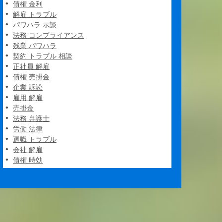
債権 金利
解雇 トラブル
パワハラ 示談
法務 コンプライアンス
残業 パワハラ
契約 トラブル 相談
正社員 解雇
債権 売掛金
企業 訴訟
雇用 解雇
売掛金
法務 弁護士
労働 法律
退職 トラブル
会社 解雇
債権 時効