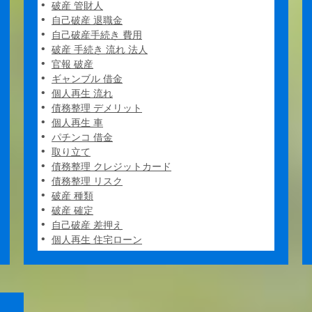
破産 管財人
自己破産 退職金
自己破産手続き 費用
破産 手続き 流れ 法人
官報 破産
ギャンブル 借金
個人再生 流れ
債務整理 デメリット
個人再生 車
パチンコ 借金
取り立て
債務整理 クレジットカード
債務整理 リスク
破産 種類
破産 確定
自己破産 差押え
個人再生 住宅ローン