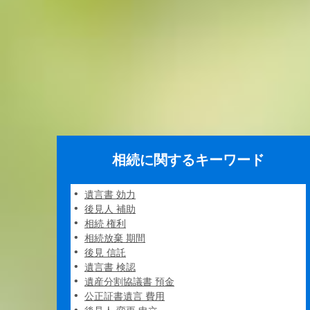
相続に関するキーワード
遺言書 効力
後見人 補助
相続 権利
相続放棄 期間
後見 信託
遺言書 検認
遺産分割協議書 預金
公正証書遺言 費用