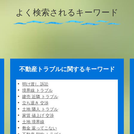
よく検索されるキーワード
不動産トラブルに関するキーワード
明け渡し 訴訟
境界線 トラブル
建売 近隣 トラブル
立ち退き 交渉
土地 隣人 トラブル
家賃 値上げ 交渉
土地 境界線
敷金 返ってこない