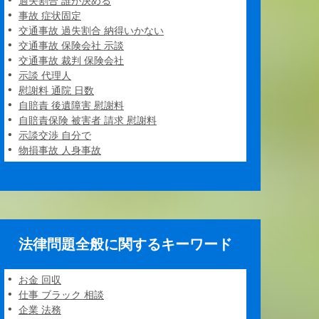
過失割合 誰が決める
事故 症状固定
交通事故 過失割合 納得いかない
交通事故 保険会社 示談
交通事故 裁判 保険会社
示談 代理人
慰謝料 通院 日数
自賠責 後遺障害 慰謝料
自賠責保険 被害者 請求 慰謝料
示談交渉 自分で
物損事故 人身事故
法律問題全般に関するキーワード
お金 回収
仕事 ブラック 相談
企業 法務