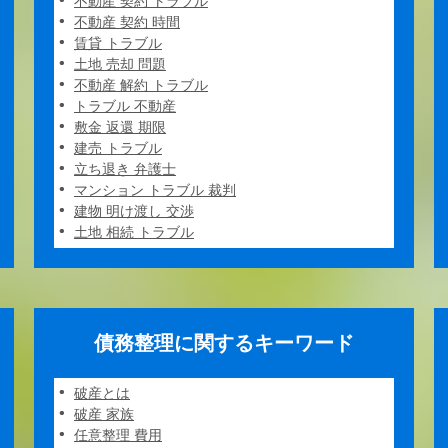
不動産 契約 トラブル
不動産 契約 時間
賃貸 トラブル
土地 売却 問題
不動産 解約 トラブル
トラブル 不動産
敷金 返還 期限
建売 トラブル
立ち退き 弁護士
マンション トラブル 裁判
建物 明け渡し 交渉
土地 相続 トラブル
債務整理に関するキーワード
破産とは
破産 家族
任意整理 費用