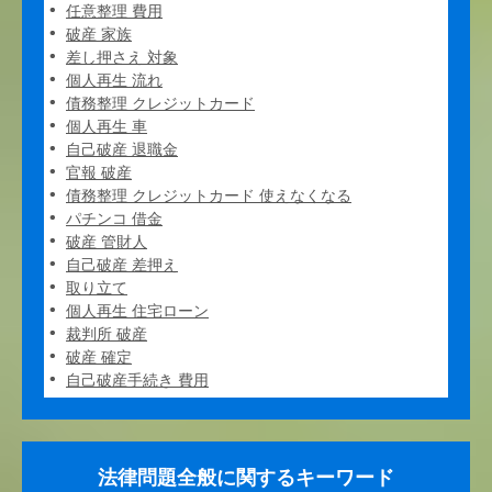
任意整理 費用
破産 家族
差し押さえ 対象
個人再生 流れ
債務整理 クレジットカード
個人再生 車
自己破産 退職金
官報 破産
債務整理 クレジットカード 使えなくなる
パチンコ 借金
破産 管財人
自己破産 差押え
取り立て
個人再生 住宅ローン
裁判所 破産
破産 確定
自己破産手続き 費用
法律問題全般に関するキーワード