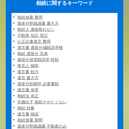
相続に関するキーワード
相続放棄 費用
遺産分割協議書 書き方
相続人 連絡取れない
不動産 信託 登記
公正証書遺言 費用
遺言書 遺留分減殺請求権
相続 遺留分 兄弟
遺留分侵害額請求 時効
後見人 補助
遺言書 効力
遺言 書き方
遺産分割調停 必要書類
遺言書 保管
相続法 改正
非嫡出子 相続させたくない
相続 対象
遺言書 検認
相続放棄 期間
遺産分割協議書 不動産のみ