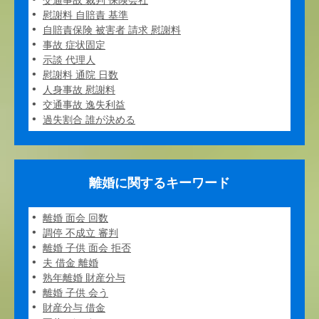
交通事故 裁判 保険会社
慰謝料 自賠責 基準
自賠責保険 被害者 請求 慰謝料
事故 症状固定
示談 代理人
慰謝料 通院 日数
人身事故 慰謝料
交通事故 逸失利益
過失割合 誰が決める
離婚に関するキーワード
離婚 面会 回数
調停 不成立 審判
離婚 子供 面会 拒否
夫 借金 離婚
熟年離婚 財産分与
離婚 子供 会う
財産分与 借金