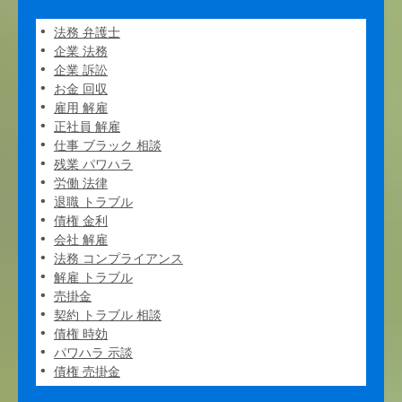
法務 弁護士
企業 法務
企業 訴訟
お金 回収
雇用 解雇
正社員 解雇
仕事 ブラック 相談
残業 パワハラ
労働 法律
退職 トラブル
債権 金利
会社 解雇
法務 コンプライアンス
解雇 トラブル
売掛金
契約 トラブル 相談
債権 時効
パワハラ 示談
債権 売掛金