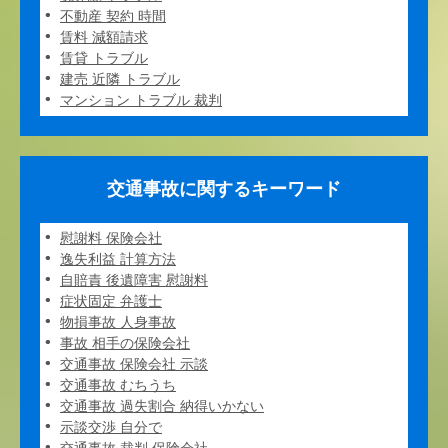
不動産 契約 時間
賃料 減額請求
賃貸 トラブル
建売 近隣 トラブル
マンション トラブル 裁判
交通事故に関するキーワード
慰謝料 保険会社
逸失利益 計算方法
自賠責 後遺障害 慰謝料
症状固定 弁護士
物損事故 人身事故
事故 相手の保険会社
交通事故 保険会社 示談
交通事故 むちうち
交通事故 過失割合 納得いかない
示談交渉 自分で