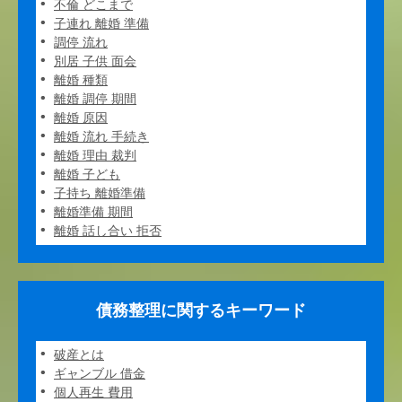
不倫 どこまで
子連れ 離婚 準備
調停 流れ
別居 子供 面会
離婚 種類
離婚 調停 期間
離婚 原因
離婚 流れ 手続き
離婚 理由 裁判
離婚 子ども
子持ち 離婚準備
離婚準備 期間
離婚 話し合い 拒否
債務整理に関するキーワード
破産とは
ギャンブル 借金
個人再生 費用