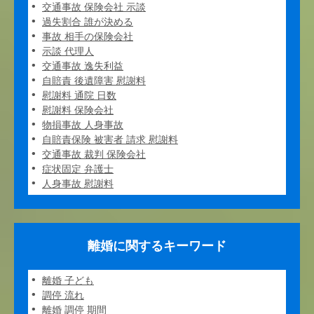
交通事故 保険会社 示談
過失割合 誰が決める
事故 相手の保険会社
示談 代理人
交通事故 逸失利益
自賠責 後遺障害 慰謝料
慰謝料 通院 日数
慰謝料 保険会社
物損事故 人身事故
自賠責保険 被害者 請求 慰謝料
交通事故 裁判 保険会社
症状固定 弁護士
人身事故 慰謝料
離婚に関するキーワード
離婚 子ども
調停 流れ
離婚 調停 期間