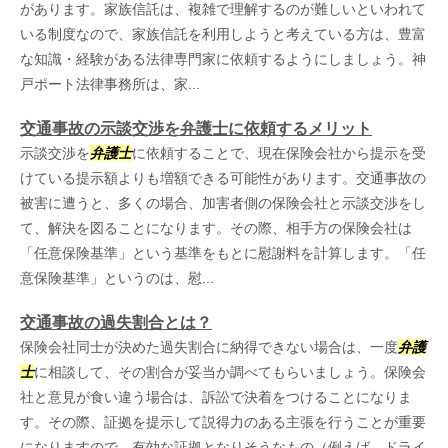
があります。家族信託は、複雑で理解するのが難しいといわれて
いる制度なので、家族信託を利用しようと考えている方は、豊富
な知識・経験がある法律専門家に依頼するようにしましょう。神
戸ポート法律事務所は、家...
交通事故の示談交渉を弁護士に依頼するメリット
示談交渉を
弁護士
に依頼することで、現在保険会社から提示を受
けている提示額よりも増額できる可能性があります。交通事故の
被害に遭うと、多くの場合、加害者側の保険会社と示談交渉をし
て、解決を図ることになります。その際、相手方の保険会社は
「任意保険基準」という基準をもとに慰謝料を計算します。「任
意保険基準」というのは、慰...
交通事故の過失割合とは？
保険会社同士が決めた過失割合に納得できない場合は、一度
弁護
士
に相談して、その割合が妥当か調べてもらいましょう。保険会
社と意見が食い違う場合は、訴訟で決着をつけることになりま
す。その際、証拠を提示して説得力のある主張を行うことが重要
になりますので、有効な証拠となりそうなもの（例えば、ドライ