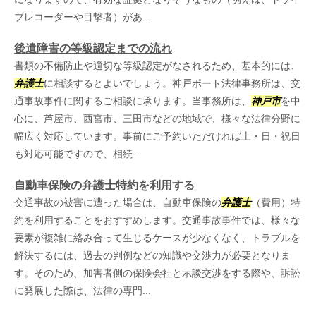
ブレコーダーや目撃者）があ...
後遺障害の等級認定までの流れ
書類の不備防止や適切な等級認定がなされるため、基本的には、
弁護士
に相談するとよいでしょう。神戸ポート法律事務所は、交
通事故事件に関するご相談に承ります。当事務所は、
神戸市
を中
心に、芦屋市、西宮市、三田市などの地域で、様々な法律分野に
幅広く対応しています。事前にご予約いただければ土・日・祝日
も対応可能ですので、相続...
自動車保険の弁護士特約を利用する
交通事故の被害に遭った場合は、自動車保険の
弁護士
（費用）特
約を利用することをおすすめします。交通事故事件では、様々な
要素が複雑に絡み合って生じるケースが少なくなく、トラブルを
解決するには、過去の判例などの知識や交渉力が必要となりま
す。そのため、加害者側の保険会社と示談交渉をする際や、訴訟
に発展した際は、法律の専門...