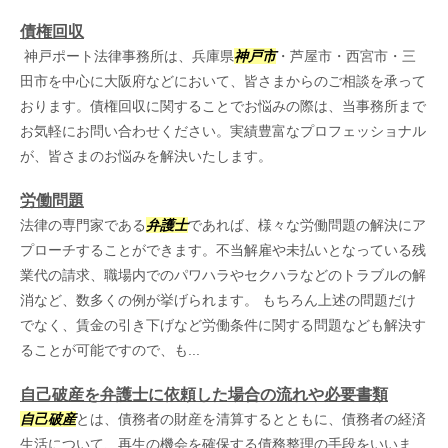
債権回収
神戸ポート法律事務所は、兵庫県
神戸市
・芦屋市・西宮市・三
田市を中心に大阪府などにおいて、皆さまからのご相談を承って
おります。債権回収に関することでお悩みの際は、当事務所まで
お気軽にお問い合わせください。実績豊富なプロフェッショナル
が、皆さまのお悩みを解決いたします。
労働問題
法律の専門家である
弁護士
であれば、様々な労働問題の解決にア
プローチすることができます。不当解雇や未払いとなっている残
業代の請求、職場内でのパワハラやセクハラなどのトラブルの解
消など、数多くの例が挙げられます。 もちろん上述の問題だけ
でなく、賃金の引き下げなど労働条件に関する問題なども解決す
ることが可能ですので、も...
自己破産を弁護士に依頼した場合の流れや必要書類
自己破産
とは、債務者の財産を清算するとともに、債務者の経済
生活について、再生の機会を確保する債務整理の手段をいいま