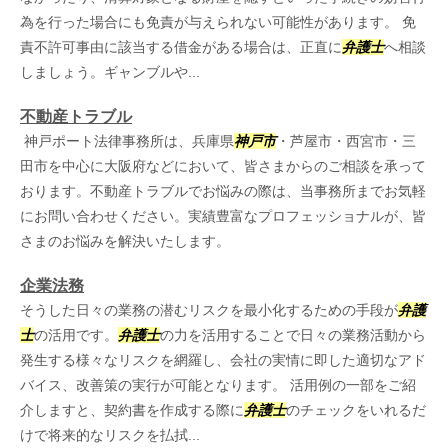
為を行った場合にも免責が与えられない可能性があります。 免
責不許可事由に該当する借金がある場合は、正直に
弁護士
へ相談
しましょう。ギャンブルや...
不動産トラブル
神戸ポート法律事務所は、兵庫県
神戸市
・芦屋市・西宮市・三
田市を中心に大阪府などにおいて、皆さまからのご相談を承って
おります。不動産トラブルでお悩みの際は、当事務所までお気軽
にお問い合わせください。実績豊富なプロフェッショナルが、皆
さまのお悩みを解決いたします。
企業法務
そうした日々の業務の潜むリスクを最小化するための手段が
弁護
士
の活用です。
弁護士
の力を活用することで日々の業務活動から
発生する様々なリスクを網羅し、会社の実情に即した適切なアド
バイス、改善策の実行が可能となります。 活用例の一部をご紹
介しますと、契約書を作成する際に
弁護士
のチェックをいれるだ
けで将来的なリスクを払拭...