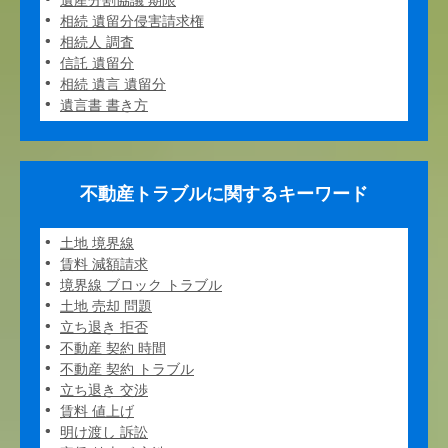
遺産分割協議 期限
相続 遺留分侵害請求権
相続人 調査
信託 遺留分
相続 遺言 遺留分
遺言書 書き方
不動産トラブルに関するキーワード
土地 境界線
賃料 減額請求
境界線 ブロック トラブル
土地 売却 問題
立ち退き 拒否
不動産 契約 時間
不動産 契約 トラブル
立ち退き 交渉
賃料 値上げ
明け渡し 訴訟