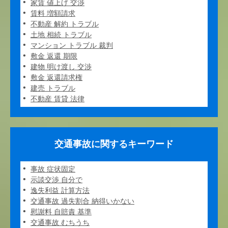
家賃 値上げ 交渉
賃料 増額請求
不動産 解約 トラブル
土地 相続 トラブル
マンション トラブル 裁判
敷金 返還 期限
建物 明け渡し 交渉
敷金 返還請求権
建売 トラブル
不動産 賃貸 法律
交通事故に関するキーワード
事故 症状固定
示談交渉 自分で
逸失利益 計算方法
交通事故 過失割合 納得いかない
慰謝料 自賠責 基準
交通事故 むちうち