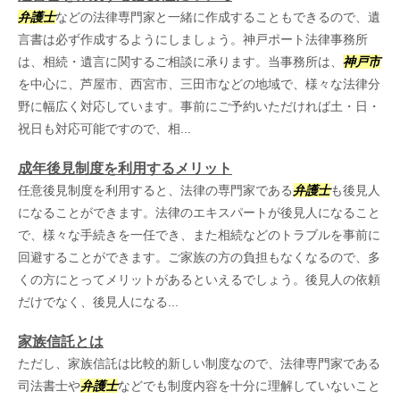
弁護士
などの法律専門家と一緒に作成することもできるので、遺
言書は必ず作成するようにしましょう。神戸ポート法律事務所
は、相続・遺言に関するご相談に承ります。当事務所は、
神戸市
を中心に、芦屋市、西宮市、三田市などの地域で、様々な法律分
野に幅広く対応しています。事前にご予約いただければ土・日・
祝日も対応可能ですので、相...
成年後見制度を利用するメリット
任意後見制度を利用すると、法律の専門家である
弁護士
も後見人
になることができます。法律のエキスパートが後見人になること
で、様々な手続きを一任でき、また相続などのトラブルを事前に
回避することができます。ご家族の方の負担もなくなるので、多
くの方にとってメリットがあるといえるでしょう。後見人の依頼
だけでなく、後見人になる...
家族信託とは
ただし、家族信託は比較的新しい制度なので、法律専門家である
司法書士や
弁護士
などでも制度内容を十分に理解していないこと