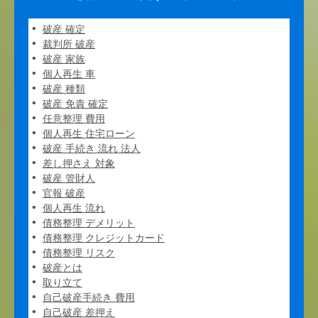
破産 確定
裁判所 破産
破産 家族
個人再生 車
破産 種類
破産 免責 確定
任意整理 費用
個人再生 住宅ローン
破産 手続き 流れ 法人
差し押さえ 対象
破産 管財人
官報 破産
個人再生 流れ
債務整理 デメリット
債務整理 クレジットカード
債務整理 リスク
破産とは
取り立て
自己破産手続き 費用
自己破産 差押え