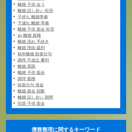
離婚 子供 会う
離婚 話し合い 拒否
子持ち 離婚準備
子連れ 離婚 準備
離婚 子供 面会 拒否
dv 離婚 親権
離婚 流れ 手続き
離婚 理由 裁判
熟年離婚 財産分与
調停 不成立 審判
離婚 原因
離婚 子供 面会
調停 親権
財産分与 借金
離婚 面会 回数
離婚 話し合い 期間
別居 子供 面会
債務整理に関するキーワード