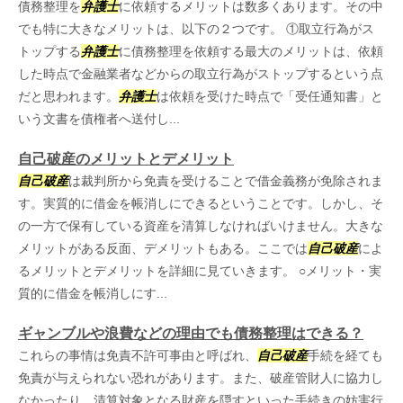
債務整理を
弁護士
に依頼するメリットは数多くあります。その中
でも特に大きなメリットは、以下の２つです。 ①取立行為がス
トップする
弁護士
に債務整理を依頼する最大のメリットは、依頼
した時点で金融業者などからの取立行為がストップするという点
だと思われます。
弁護士
は依頼を受けた時点で「受任通知書」と
いう文書を債権者へ送付し...
自己破産のメリットとデメリット
自己破産
は裁判所から免責を受けることで借金義務が免除されま
す。実質的に借金を帳消しにできるということです。しかし、そ
の一方で保有している資産を清算しなければいけません。大きな
メリットがある反面、デメリットもある。ここでは
自己破産
によ
るメリットとデメリットを詳細に見ていきます。 ○メリット・実
質的に借金を帳消しにす...
ギャンブルや浪費などの理由でも債務整理はできる？
これらの事情は免責不許可事由と呼ばれ、
自己破産
手続を経ても
免責が与えられない恐れがあります。また、破産管財人に協力し
なかったり、清算対象となる財産を隠すといった手続きの妨害行