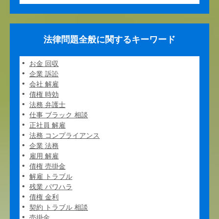
法律問題全般に関するキーワード
お金 回収
企業 訴訟
会社 解雇
債権 時効
法務 弁護士
仕事 ブラック 相談
正社員 解雇
法務 コンプライアンス
企業 法務
雇用 解雇
債権 売掛金
解雇 トラブル
残業 パワハラ
債権 金利
契約 トラブル 相談
売掛金