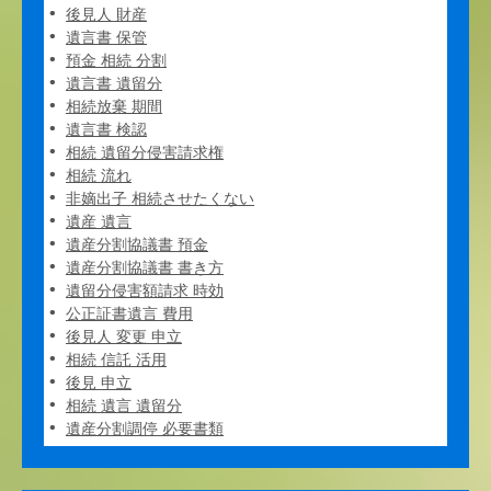
後見人 財産
遺言書 保管
預金 相続 分割
遺言書 遺留分
相続放棄 期間
遺言書 検認
相続 遺留分侵害請求権
相続 流れ
非嫡出子 相続させたくない
遺産 遺言
遺産分割協議書 預金
遺産分割協議書 書き方
遺留分侵害額請求 時効
公正証書遺言 費用
後見人 変更 申立
相続 信託 活用
後見 申立
相続 遺言 遺留分
遺産分割調停 必要書類