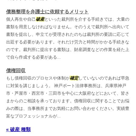
債務整理を弁護士に依頼するメリット
個人再生や自己
破産
といった裁判所を介する手続きでは、大量の
書類を用意しなければなりません。そのうえで裁判所へ出向いて
書類を提出し、申立てが受理されたのちは裁判所の要請に応じて
出廷する必要があります。それだけ労力と時間がかかる手続きな
のです。裁判所に提出する書類は、財産調査などの作業を経た上
で自ら作成する必要がある...
債権回収
もし債権回収のプロセスや体制が
確定
していないのであれば早急
に対策を講じましょう。 神戸ポート法律事務所は、兵庫県神戸
市・芦屋市・西宮市・三田市を中心に大阪府などにおいて、皆さ
まからのご相談を承っております。債権回収に関することでお悩
みの際は、当事務所までお気軽にお問い合わせください。実績豊
富なプロフェッショナルが...
« 破産 種類