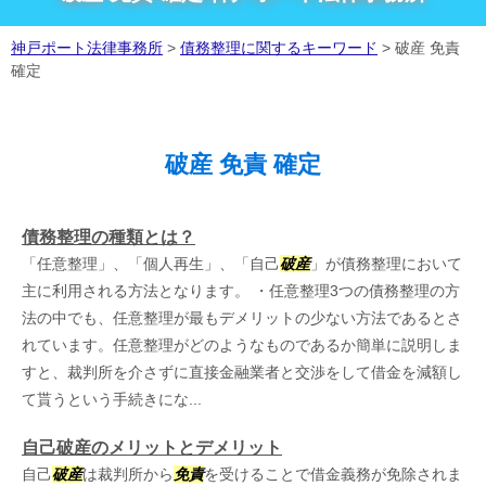
神戸ポート法律事務所
>
債務整理に関するキーワード
>
破産 免責
確定
破産 免責 確定
債務整理の種類とは？
「任意整理」、「個人再生」、「自己
破産
」が債務整理において
主に利用される方法となります。 ・任意整理3つの債務整理の方
法の中でも、任意整理が最もデメリットの少ない方法であるとさ
れています。任意整理がどのようなものであるか簡単に説明しま
すと、裁判所を介さずに直接金融業者と交渉をして借金を減額し
て貰うという手続きにな...
自己破産のメリットとデメリット
自己
破産
は裁判所から
免責
を受けることで借金義務が免除されま