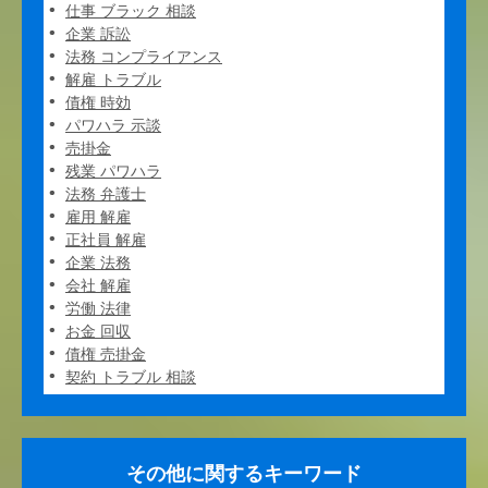
仕事 ブラック 相談
企業 訴訟
法務 コンプライアンス
解雇 トラブル
債権 時効
パワハラ 示談
売掛金
残業 パワハラ
法務 弁護士
雇用 解雇
正社員 解雇
企業 法務
会社 解雇
労働 法律
お金 回収
債権 売掛金
契約 トラブル 相談
その他に関するキーワード