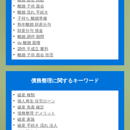
離婚 面会 回数
離婚 子供 面会
離婚 流れ 手続き
子持ち 離婚準備
熟年離婚 財産分与
財産分与 借金
離婚 調停 期間
dv 離婚 親権
調停 不成立 審判
離婚 子供 面会 拒否
債務整理に関するキーワード
破産 種類
個人再生 住宅ローン
破産 免責 確定
債務整理 デメリット
破産 家族
破産 手続き 流れ 法人