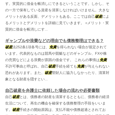
す。実質的に借金を帳消しにできるということです。しかし、そ
の一方で保有している資産を清算しなければいけません。大きな
メリットがある反面、デメリットもある。ここでは自己
破産
によ
るメリットとデメリットを詳細に見ていきます。 ○メリット・実
質的に借金を帳消しにす...
ギャンブルや浪費などの理由でも債務整理はできる？
破産
法252条1項各号には、
免責
を得られない場合が規定されて
います。代表的なものは競馬や競艇などのギャンブル、FXや株
の売買などによる浪費が原因の借金です。 これらの事情は
免責
不許可事由と呼ばれ、自己
破産
手続を経ても
免責
が与えられない
恐れがあります。また、
破産
管財人に協力しなかったり、清算対
象となる財産を隠すとい...
自己破産を弁護士に依頼した場合の流れや必要書類
自己
破産
とは、債務者の財産を清算するとともに、債務者の経済
生活について、再生の機会を確保する債務整理の手段をいいま
す。
破産
手続きの開始原因は、支払不能や債務超過とされてお