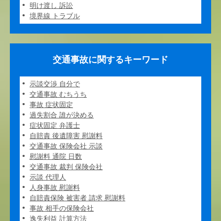
明け渡し 訴訟
境界線 トラブル
交通事故に関するキーワード
示談交渉 自分で
交通事故 むちうち
事故 症状固定
過失割合 誰が決める
症状固定 弁護士
自賠責 後遺障害 慰謝料
交通事故 保険会社 示談
慰謝料 通院 日数
交通事故 裁判 保険会社
示談 代理人
人身事故 慰謝料
自賠責保険 被害者 請求 慰謝料
事故 相手の保険会社
逸失利益 計算方法