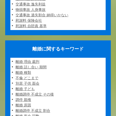
交通事故 逸失利益
物損事故 人身事故
交通事故 過失割合 納得いかない
慰謝料 保険会社
慰謝料 自賠責 基準
離婚に関するキーワード
離婚 理由 裁判
離婚 話し合い 期間
離婚 種類
不倫 どこまで
別居 子供 面会
離婚 子ども
離婚調停 不成立 その後
調停 親権
離婚 原因
離婚調停 不成立 割合