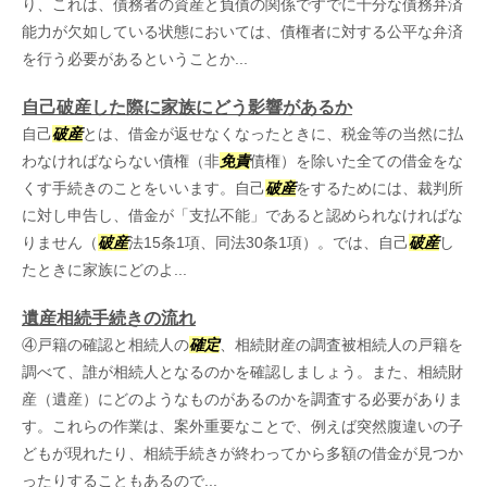
り、これは、債務者の資産と負債の関係ですでに十分な債務弁済
能力が欠如している状態においては、債権者に対する公平な弁済
を行う必要があるということか...
自己破産した際に家族にどう影響があるか
自己
破産
とは、借金が返せなくなったときに、税金等の当然に払
わなければならない債権（非
免責
債権）を除いた全ての借金をな
くす手続きのことをいいます。自己
破産
をするためには、裁判所
に対し申告し、借金が「支払不能」であると認められなければな
りません（
破産
法15条1項、同法30条1項）。では、自己
破産
し
たときに家族にどのよ...
遺産相続手続きの流れ
④戸籍の確認と相続人の
確定
、相続財産の調査被相続人の戸籍を
調べて、誰が相続人となるのかを確認しましょう。また、相続財
産（遺産）にどのようなものがあるのかを調査する必要がありま
す。これらの作業は、案外重要なことで、例えば突然腹違いの子
どもが現れたり、相続手続きが終わってから多額の借金が見つか
ったりすることもあるので...