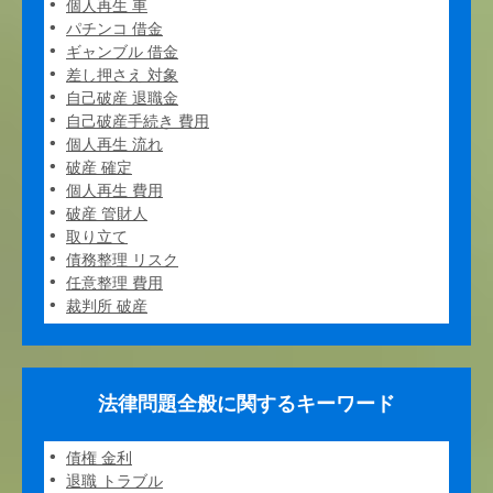
個人再生 車
パチンコ 借金
ギャンブル 借金
差し押さえ 対象
自己破産 退職金
自己破産手続き 費用
個人再生 流れ
破産 確定
個人再生 費用
破産 管財人
取り立て
債務整理 リスク
任意整理 費用
裁判所 破産
法律問題全般に関するキーワード
債権 金利
退職 トラブル