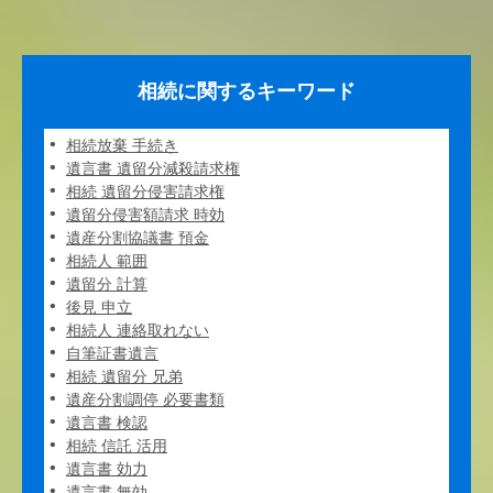
相続に関するキーワード
相続放棄 手続き
遺言書 遺留分減殺請求権
相続 遺留分侵害請求権
遺留分侵害額請求 時効
遺産分割協議書 預金
相続人 範囲
遺留分 計算
後見 申立
相続人 連絡取れない
自筆証書遺言
相続 遺留分 兄弟
遺産分割調停 必要書類
遺言書 検認
相続 信託 活用
遺言書 効力
遺言書 無効