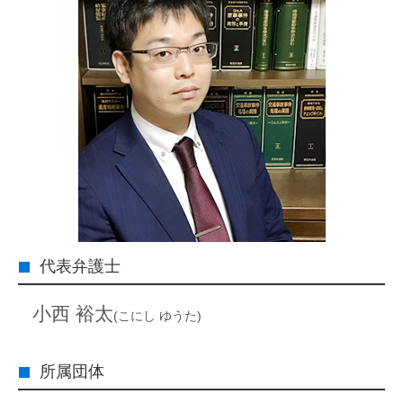
代表弁護士
小西 裕太
(こにし ゆうた)
所属団体