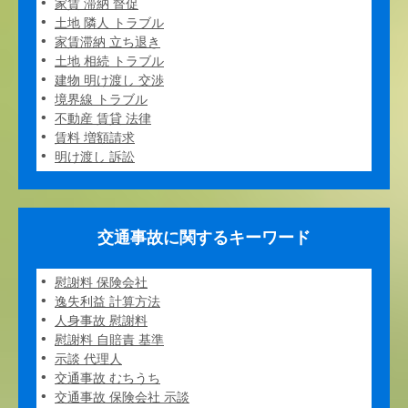
家賃 滞納 督促
土地 隣人 トラブル
家賃滞納 立ち退き
土地 相続 トラブル
建物 明け渡し 交渉
境界線 トラブル
不動産 賃貸 法律
賃料 増額請求
明け渡し 訴訟
交通事故に関するキーワード
慰謝料 保険会社
逸失利益 計算方法
人身事故 慰謝料
慰謝料 自賠責 基準
示談 代理人
交通事故 むちうち
交通事故 保険会社 示談