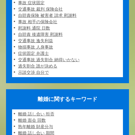
事故 症状固定
交通事故 裁判 保険会社
自賠責保険 被害者 請求 慰謝料
事故 相手の保険会社
慰謝料 通院 日数
自賠責 後遺障害 慰謝料
交通事故 逸失利益
物損事故 人身事故
症状固定 弁護士
交通事故 過失割合 納得いかない
過失割合 誰が決める
示談交渉 自分で
離婚に関するキーワード
離婚 話し合い 拒否
離婚 面会 回数
熟年離婚 財産分与
離婚 話し合い 期間