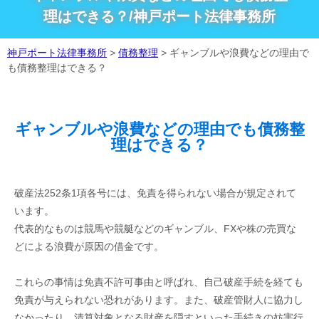
理はできる？/神戸ポート法律事務所
神戸ポート法律事務所
>
債務整理
>
ギャンブルや浪費などの理由で
も債務整理はできる？
ギャンブルや浪費などの理由でも債務整
理はできる？
破産法252条1項各号には、免責を得られない場合が規定されて
います。
代表的なものは競馬や競艇などのギャンブル、FXや株の売買な
どによる浪費が原因の借金です。
これらの事情は免責不許可事由と呼ばれ、自己破産手続を経ても
免責が与えられない恐れがあります。また、破産管財人に協力し
なかったり、清算対象となる財産を隠すといった手続きの妨害行