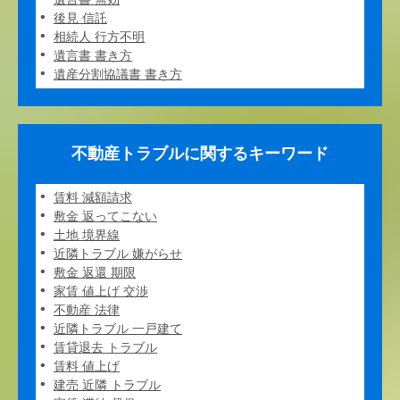
後見 信託
相続人 行方不明
遺言書 書き方
遺産分割協議書 書き方
不動産トラブルに関するキーワード
賃料 減額請求
敷金 返ってこない
土地 境界線
近隣トラブル 嫌がらせ
敷金 返還 期限
家賃 値上げ 交渉
不動産 法律
近隣トラブル 一戸建て
賃貸退去 トラブル
賃料 値上げ
建売 近隣 トラブル