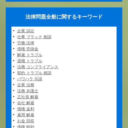
法律問題全般に関するキーワード
企業 訴訟
仕事 ブラック 相談
労働 法律
債権 売掛金
解雇 トラブル
退職 トラブル
法務 コンプライアンス
契約 トラブル 相談
パワハラ 示談
企業 法務
法務 弁護士
正社員 解雇
会社 解雇
債権 金利
雇用 解雇
お金 回収
債権 時効