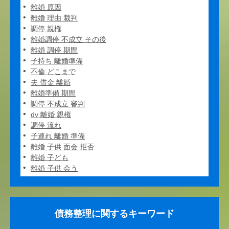
離婚 原因
離婚 理由 裁判
調停 親権
離婚調停 不成立 その後
離婚 調停 期間
子持ち 離婚準備
不倫 どこまで
夫 借金 離婚
離婚準備 期間
調停 不成立 審判
dv 離婚 親権
調停 流れ
子連れ 離婚 準備
離婚 子供 面会 拒否
離婚 子ども
離婚 子供 会う
債務整理に関するキーワード