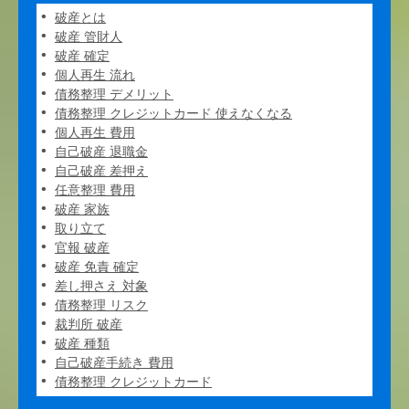
破産とは
破産 管財人
破産 確定
個人再生 流れ
債務整理 デメリット
債務整理 クレジットカード 使えなくなる
個人再生 費用
自己破産 退職金
自己破産 差押え
任意整理 費用
破産 家族
取り立て
官報 破産
破産 免責 確定
差し押さえ 対象
債務整理 リスク
裁判所 破産
破産 種類
自己破産手続き 費用
債務整理 クレジットカード