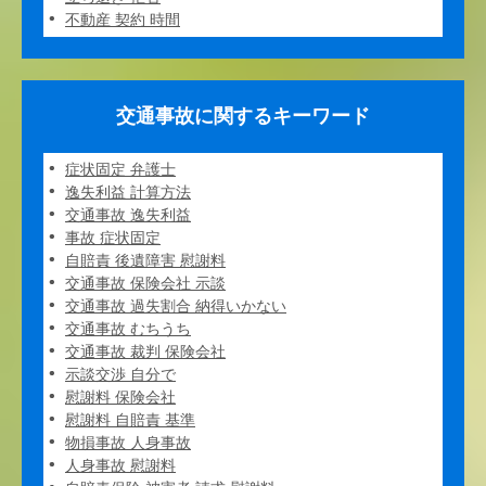
不動産 契約 時間
交通事故に関するキーワード
症状固定 弁護士
逸失利益 計算方法
交通事故 逸失利益
事故 症状固定
自賠責 後遺障害 慰謝料
交通事故 保険会社 示談
交通事故 過失割合 納得いかない
交通事故 むちうち
交通事故 裁判 保険会社
示談交渉 自分で
慰謝料 保険会社
慰謝料 自賠責 基準
物損事故 人身事故
人身事故 慰謝料