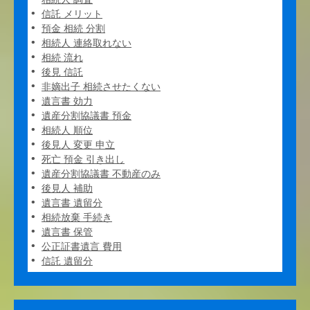
信託 メリット
預金 相続 分割
相続人 連絡取れない
相続 流れ
後見 信託
非嫡出子 相続させたくない
遺言書 効力
遺産分割協議書 預金
相続人 順位
後見人 変更 申立
死亡 預金 引き出し
遺産分割協議書 不動産のみ
後見人 補助
遺言書 遺留分
相続放棄 手続き
遺言書 保管
公正証書遺言 費用
信託 遺留分