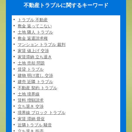
不動産トラブルに関するキーワード
トラブル 不動産
敷金 返ってこない
土地 隣人 トラブル
敷金 返還請求権
マンション トラブル 裁判
家賃 値上げ 交渉
家賃滞納 立ち退き
土地 売却 問題
賃貸 トラブル
建物 明け渡し 交渉
建売 近隣 トラブル
不動産 契約 トラブル
土地 境界線
賃料 増額請求
立ち退き 交渉
境界線 ブロック トラブル
家賃 滞納 督促
近隣トラブル 騒音
立ち退き 拒否