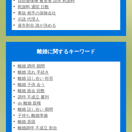
自賠責保険 被害者 請求 慰謝料
慰謝料 通院 日数
事故 相手の保険会社
示談 代理人
過失割合 誰が決める
離婚に関するキーワード
離婚 調停 期間
離婚 流れ 手続き
離婚 話し合い 拒否
離婚 子供 会う
離婚 面会 回数
調停 不成立 審判
dv 離婚 親権
離婚 話し合い 期間
子持ち 離婚準備
離婚 原因
離婚調停 不成立 割合