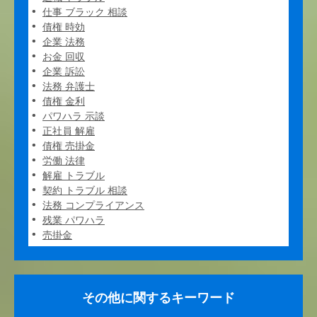
仕事 ブラック 相談
債権 時効
企業 法務
お金 回収
企業 訴訟
法務 弁護士
債権 金利
パワハラ 示談
正社員 解雇
債権 売掛金
労働 法律
解雇 トラブル
契約 トラブル 相談
法務 コンプライアンス
残業 パワハラ
売掛金
その他に関するキーワード