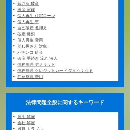
裁判所 破産
破産 家族
個人再生 住宅ローン
個人再生 車
自己破産 差押え
破産 種類
個人再生 費用
差し押さえ 対象
パチンコ 借金
破産 手続き 流れ 法人
債務整理 デメリット
債務整理 クレジットカード 使えなくなる
任意整理 費用
法律問題全般に関するキーワード
雇用 解雇
会社 解雇
退職 トラブル