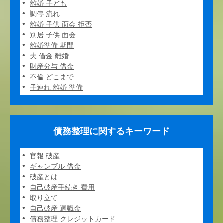
離婚 子ども
調停 流れ
離婚 子供 面会 拒否
別居 子供 面会
離婚準備 期間
夫 借金 離婚
財産分与 借金
不倫 どこまで
子連れ 離婚 準備
債務整理に関するキーワード
官報 破産
ギャンブル 借金
破産とは
自己破産手続き 費用
取り立て
自己破産 退職金
債務整理 クレジットカード