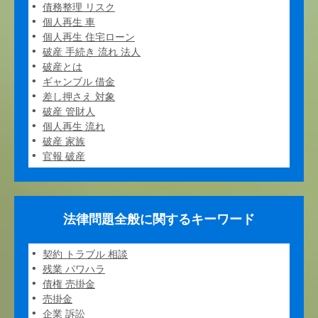
債務整理 リスク
個人再生 車
個人再生 住宅ローン
破産 手続き 流れ 法人
破産とは
ギャンブル 借金
差し押さえ 対象
破産 管財人
個人再生 流れ
破産 家族
官報 破産
法律問題全般に関するキーワード
契約 トラブル 相談
残業 パワハラ
債権 売掛金
売掛金
企業 訴訟