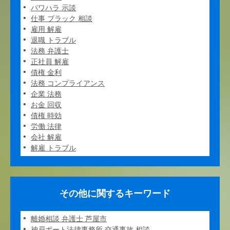
パワハラ 示談
仕事 ブラック 相談
雇用 解雇
退職 トラブル
法務 弁護士
正社員 解雇
債権 金利
法務 コンプライアンス
企業 法務
お金 回収
債権 時効
労働 法律
会社 解雇
解雇 トラブル
その他に関するキーワード
離婚相談 弁護士 芦屋市
神戸ポート法律事務所 交通事故 相談