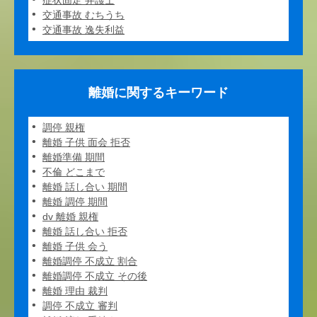
症状固定 弁護士
交通事故 むちうち
交通事故 逸失利益
離婚に関するキーワード
調停 親権
離婚 子供 面会 拒否
離婚準備 期間
不倫 どこまで
離婚 話し合い 期間
離婚 調停 期間
dv 離婚 親権
離婚 話し合い 拒否
離婚 子供 会う
離婚調停 不成立 割合
離婚調停 不成立 その後
離婚 理由 裁判
調停 不成立 審判