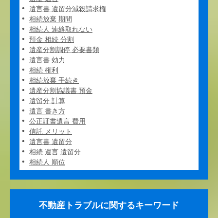
遺言書 遺留分減殺請求権
相続放棄 期間
相続人 連絡取れない
預金 相続 分割
遺産分割調停 必要書類
遺言書 効力
相続 権利
相続放棄 手続き
遺産分割協議書 預金
遺留分 計算
遺言 書き方
公正証書遺言 費用
信託 メリット
遺言書 遺留分
相続 遺言 遺留分
相続人 順位
不動産トラブルに関するキーワード