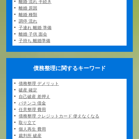
離婚 流れ 手続き
離婚 原因
離婚 種類
調停 流れ
子連れ 離婚 準備
離婚 子供 面会
子持ち 離婚準備
債務整理に関するキーワード
債務整理 デメリット
破産 確定
自己破産 差押え
パチンコ 借金
任意整理 費用
債務整理 クレジットカード 使えなくなる
取り立て
個人再生 費用
裁判所 破産